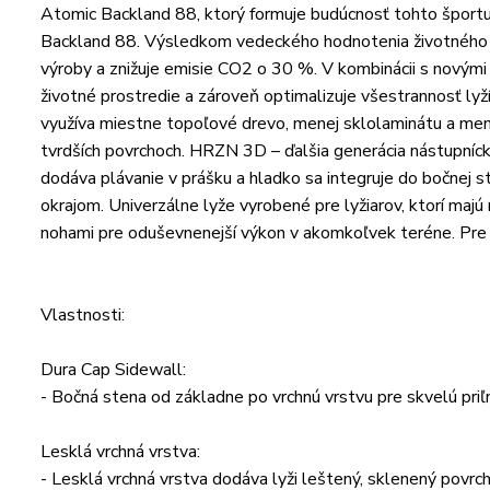
Atomic Backland 88, ktorý formuje budúcnosť tohto športu
Backland 88. Výsledkom vedeckého hodnotenia životného c
výroby a znižuje emisie CO2 o 30 %. V kombinácii s novými 
životné prostredie a zároveň optimalizuje všestrannosť lyž
využíva miestne topoľové drevo, menej sklolaminátu a menej 
tvrdších povrchoch. HRZN 3D – ďalšia generácia nástupníc
dodáva plávanie v prášku a hladko sa integruje do bočnej s
okrajom. Univerzálne lyže vyrobené pre lyžiarov, ktorí majú 
nohami pre oduševnenejší výkon v akomkoľvek teréne. Pre 
Vlastnosti:
Dura Cap Sidewall:
- Bočná stena od základne po vrchnú vrstvu pre skvelú pri
Lesklá vrchná vrstva:
- Lesklá vrchná vrstva dodáva lyži leštený, sklenený povrch