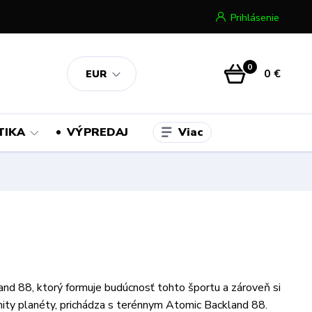
Prihlásenie
0
0 €
EUR
Viac
TIKA
VÝPREDAJ
nd 88, ktorý formuje budúcnosť tohto športu a zároveň si
ity planéty, prichádza s terénnym Atomic Backland 88.