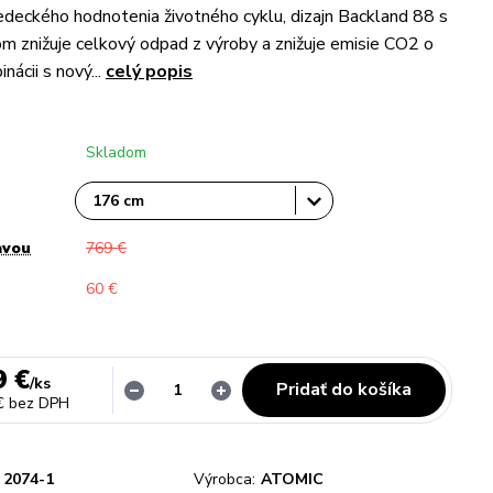
eckého hodnotenia životného cyklu, dizajn Backland 88 s
m znižuje celkový odpad z výroby a znižuje emisie CO2 o
ácii s nový...
celý popis
Skladom
avou
769 €
60 €
9 €
/
ks
Pridať do košíka
€
bez DPH
2074-1
Výrobca:
ATOMIC