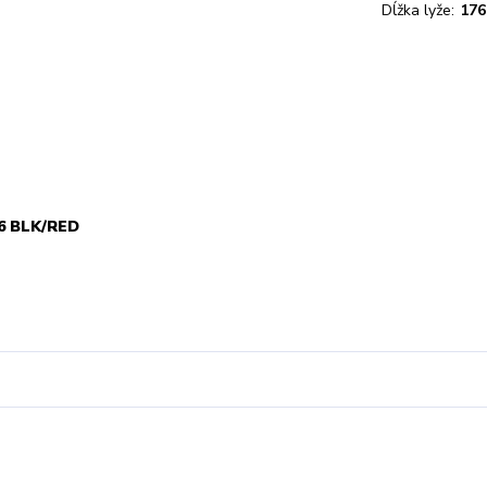
Dĺžka lyže:
176
6 BLK/RED