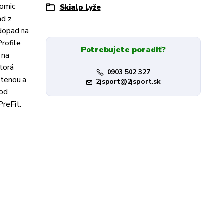
tomic
Skialp Lyže
ad z
 dopad na
Profile
Potrebujete poradiť?
 na
torá
0903 502 327
stenou a
2jsport@2jsport.sk
pod
reFit.