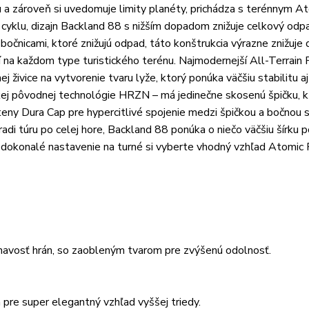
 a zároveň si uvedomuje limity planéty, prichádza s terénnym A
yklu, dizajn Backland 88 s nižším dopadom znižuje celkový odp
bočnicami, ktoré znižujú odpad, táto konštrukcia výrazne znižuje
í na každom type turistického terénu. Najmodernejší All-Terrain 
živice na vytvorenie tvaru lyže, ktorý ponúka väčšiu stabilitu aj
kej pôvodnej technológie HRZN – má jedinečne skosenú špičku, k
teny Dura Cap pre hypercitlivé spojenie medzi špičkou a bočnou 
radi túru po celej hore, Backland 88 ponúka o niečo väčšiu šírku 
dokonalé nastavenie na turné si vyberte vhodný vzhľad Atomic P
ľnavosť hrán, so zaobleným tvarom pre zvýšenú odolnosť.
 pre super elegantný vzhľad vyššej triedy.