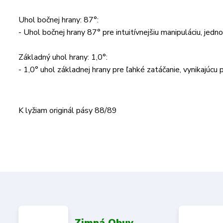
Uhol bočnej hrany: 87°:
- Uhol bočnej hrany 87° pre intuitívnejšiu manipuláciu, jedno
Základný uhol hrany: 1,0°:
- 1,0° uhol základnej hrany pre ľahké zatáčanie, vynikajúcu 
K lyžiam originál pásy 88/89
Zimná Obuv