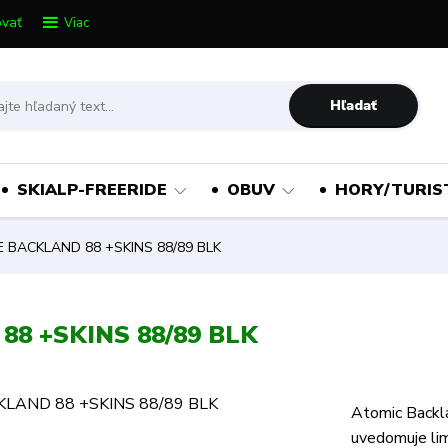
vať
Viac
Hľadať
SKIALP-FREERIDE
OBUV
HORY/TURIS
E BACKLAND 88 +SKINS 88/89 BLK
88 +SKINS 88/89 BLK
Atomic Backla
uvedomuje lim