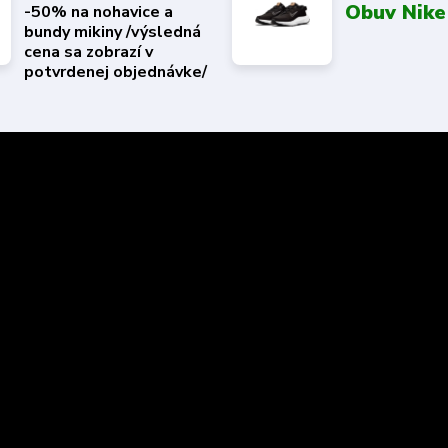
Obuv Nike
-50% na nohavice a
bundy mikiny /výsledná
cena sa zobrazí v
potvrdenej objednávke/