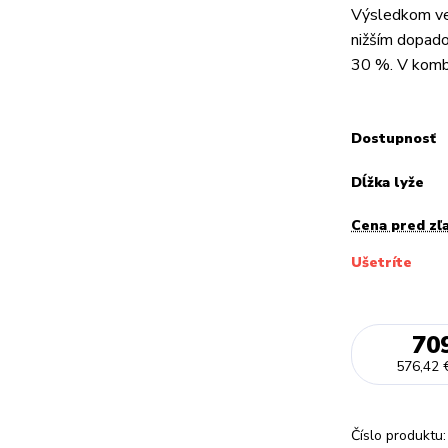
Výsledkom ved
nižším dopado
30 %. V kombin
Dostupnosť
Dĺžka lyže
Cena pred zľ
Ušetríte
70
576,42 
Číslo produktu: