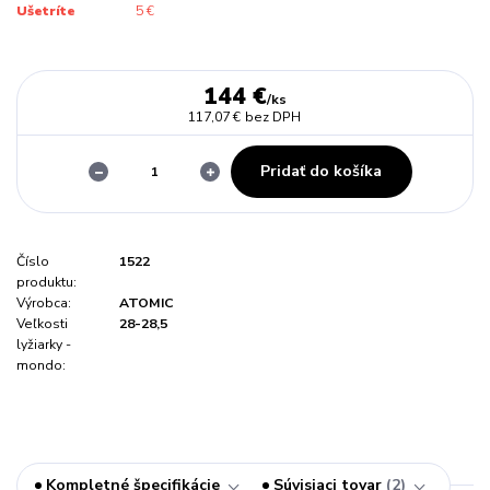
Ušetríte
5 €
144 €
/
ks
117,07 €
bez DPH
Pridať do košíka
Číslo
1522
produktu:
Výrobca:
ATOMIC
Veľkosti
28-28,5
lyžiarky -
mondo:
Kompletné špecifikácie
Súvisiaci tovar
2