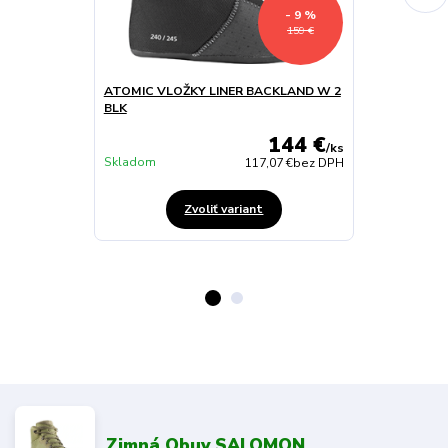
- 9 %
159 €
ATOMIC VLOŽKY LINER BACKLAND W 2
ATOMIC VLO
BLK
LINER MAGN
144 €
/
ks
Skladom
Skladom
117,07 €
bez DPH
Zvoliť variant
Zimná Obuv SALOMON