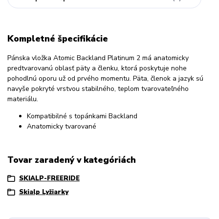
Kompletné špecifikácie
Pánska vložka Atomic Backland Platinum 2 má anatomicky
predtvarovanú oblasť päty a členku, ktorá poskytuje nohe
pohodlnú oporu už od prvého momentu.
Päta, členok a jazyk sú
navyše pokryté vrstvou stabilného, ​​teplom tvarovateľného
materiálu.
Kompatibilné s topánkami Backland
Anatomicky tvarované
Tovar zaradený v kategóriách
SKIALP-FREERIDE
Skialp Lyžiarky