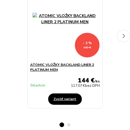
- 3 %
149 €
ATOMIC VLOŽKY BACKLAND LINER 2
ATOMIC VLOŽ
PLATINUM MEN
BLK
144 €
/
ks
Skladom
Skladom
117,07 €
bez DPH
Zvoliť variant