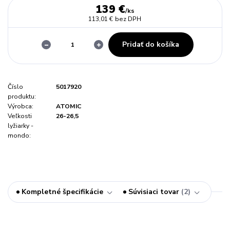
139 €
/
ks
113,01 €
bez DPH
Pridať do košíka
Číslo
5017920
produktu:
Výrobca:
ATOMIC
Veľkosti
26-26,5
lyžiarky -
mondo:
Kompletné špecifikácie
Súvisiaci tovar
2