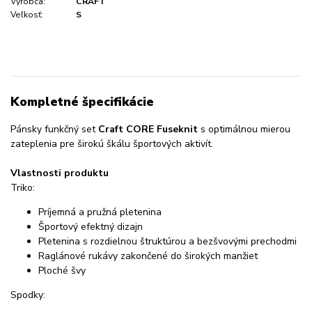
Výrobca:
CRAFT
Veľkosť:
S
Kompletné špecifikácie
Pánsky funkčný set
Craft CORE Fuseknit
s optimálnou mierou
zateplenia pre širokú škálu športových aktivít.
Vlastnosti produktu
Triko:
Príjemná a pružná pletenina
Športový efektný dizajn
Pletenina s rozdielnou štruktúrou a bezšvovými prechodmi
Raglánové rukávy zakončené do širokých manžiet
Ploché švy
Spodky: