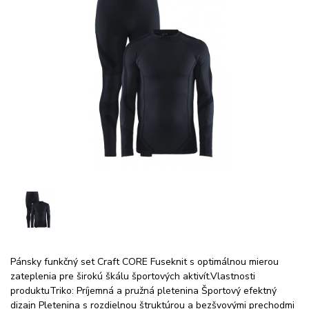
Pánsky funkčný set Craft CORE Fuseknit s optimálnou mierou
zateplenia pre širokú škálu športových aktivít.Vlastnosti
produktuTriko: Príjemná a pružná pletenina Športový efektný
dizajn Pletenina s rozdielnou štruktúrou a bezšvovými prechodmi