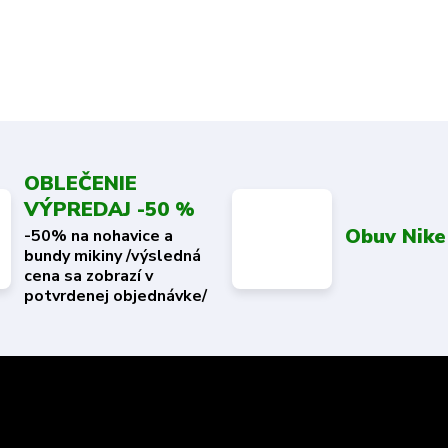
OBLEČENIE
VÝPREDAJ -50 %
Obuv Nike
-50% na nohavice a
bundy mikiny /výsledná
cena sa zobrazí v
potvrdenej objednávke/