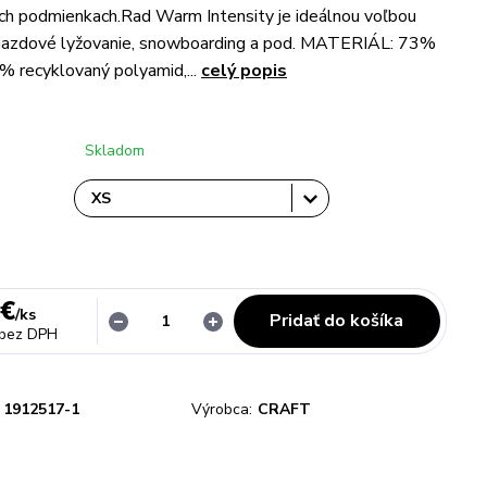
ch podmienkach.Rad Warm Intensity je ideálnou voľbou
 zjazdové lyžovanie, snowboarding a pod. MATERIÁL: 73%
% recyklovaný polyamid,...
celý popis
Skladom
 €
/
ks
Pridať do košíka
bez DPH
1912517-1
Výrobca:
CRAFT