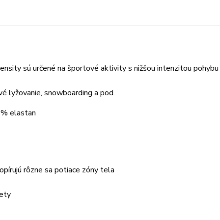
ty sú určené na športové aktivity s nižšou intenzitou pohybu
vé lyžovanie, snowboarding a pod.
7% elastan
opírujú rôzne sa potiace zóny tela
žety