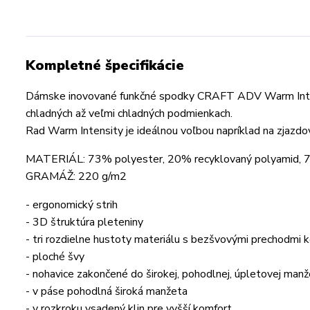
Kompletné špecifikácie
Dámske inovované funkčné spodky CRAFT ADV Warm Intensi
chladných až veľmi chladných podmienkach.
Rad Warm Intensity je ideálnou voľbou napríklad na zjazdo
MATERIÁL: 73% polyester, 20% recyklovaný polyamid, 
GRAMÁŽ: 220 g/m2
- ergonomický strih
- 3D štruktúra pleteniny
- tri rozdielne hustoty materiálu s bezšvovými prechodmi k
- ploché švy
- nohavice zakončené do širokej, pohodlnej, úpletovej man
- v páse pohodlná široká manžeta
- v rozkroku vsadený klin pre vyšší komfort