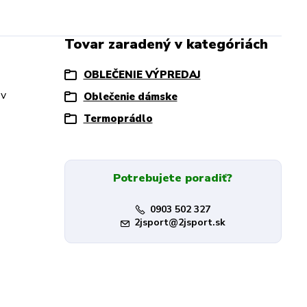
Tovar zaradený v kategóriách
OBLEČENIE VÝPREDAJ
 v
Oblečenie dámske
Termoprádlo
Potrebujete poradiť?
0903 502 327
2jsport@2jsport.sk