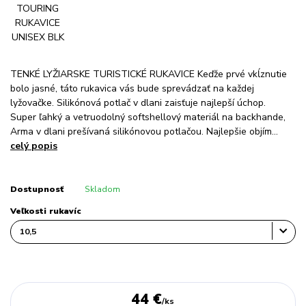
TENKÉ LYŽIARSKE TURISTICKÉ RUKAVICE Keďže prvé vkĺznutie
bolo jasné, táto rukavica vás bude sprevádzať na každej
lyžovačke. Silikónová potlač v dlani zaisťuje najlepší úchop.
Super ľahký a vetruodolný softshellový materiál na backhande,
Arma v dlani prešívaná silikónovou potlačou. Najlepšie objím...
celý popis
Dostupnosť
Skladom
Veľkosti rukavíc
44 €
/
ks