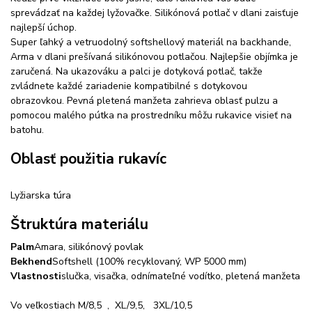
sprevádzať na každej lyžovačke. Silikónová potlač v dlani zaisťuje
najlepší úchop.
Super ľahký a vetruodolný softshellový materiál na backhande,
Arma v dlani prešívaná silikónovou potlačou. Najlepšie objímka je
zaručená. Na ukazováku a palci je dotyková potlač, takže
zvládnete každé zariadenie kompatibilné s dotykovou
obrazovkou. Pevná pletená manžeta zahrieva oblasť pulzu a
pomocou malého pútka na prostredníku môžu rukavice visieť na
batohu.
Oblasť použitia rukavíc
Lyžiarska túra
Štruktúra materiálu
Palm
Amara, silikónový povlak
Bekhend
Softshell (100% recyklovaný, WP 5000 mm)
Vlastnosti
slučka, visačka, odnímateľné vodítko, pletená manžeta
Vo veľkostiach M/8,5 , XL/9,5, 3XL/10,5