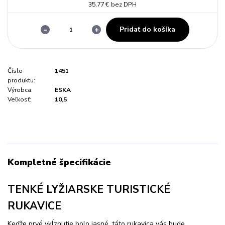
35,77 €
bez DPH
Pridať do košíka
Číslo
1451
produktu:
Výrobca:
ESKA
Veľkosť:
10,5
Kompletné špecifikácie
TENKÉ LYŽIARSKE TURISTICKÉ
RUKAVICE
Keďže prvé vkĺznutie bolo jasné, táto rukavica vás bude