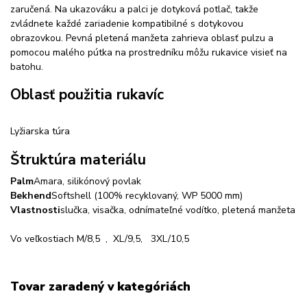
zaručená. Na ukazováku a palci je dotyková potlač, takže
zvládnete každé zariadenie kompatibilné s dotykovou
obrazovkou. Pevná pletená manžeta zahrieva oblasť pulzu a
pomocou malého pútka na prostredníku môžu rukavice visieť na
batohu.
Oblasť použitia rukavíc
Lyžiarska túra
Štruktúra materiálu
Palm
Amara, silikónový povlak
Bekhend
Softshell (100% recyklovaný, WP 5000 mm)
Vlastnosti
slučka, visačka, odnímateľné vodítko, pletená manžeta
Vo veľkostiach M/8,5 , XL/9,5, 3XL/10,5
Tovar zaradený v kategóriách