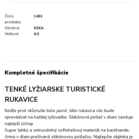
Číslo
1451
produktu:
Výrobca:
ESKA
Veľkosť:
6,5
Kompletné špecifikácie
TENKÉ LYŽIARSKE TURISTICKÉ
RUKAVICE
Keďže prvé vkĺznutie bolo jasné, táto rukavica vás bude
sprevádzať na každej lyžovačke. Silikónová potlač v dlani zaisťuje
najlepší úchop.
Super ľahký a vetruodolný softshellový materiál na backhande,
Arma v dlani prešívaná silikónovou potlačou. Najlepšie objímka je