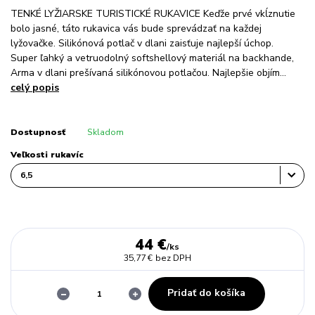
TENKÉ LYŽIARSKE TURISTICKÉ RUKAVICE Keďže prvé vkĺznutie
bolo jasné, táto rukavica vás bude sprevádzať na každej
lyžovačke. Silikónová potlač v dlani zaisťuje najlepší úchop.
Super ľahký a vetruodolný softshellový materiál na backhande,
Arma v dlani prešívaná silikónovou potlačou. Najlepšie objím...
celý popis
Dostupnosť
Skladom
Veľkosti rukavíc
44 €
/
ks
35,77 €
bez DPH
Pridať do košíka