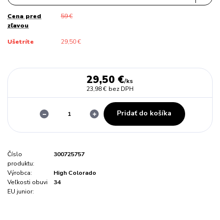
Cena pred
59 €
zľavou
Ušetríte
29,50 €
29,50 €
/
ks
23,98 €
bez DPH
Pridať do košíka
Číslo
300725757
produktu:
Výrobca:
High Colorado
Veľkosti obuvi
34
EU junior: