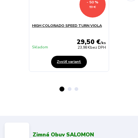
- 50 %
59 €
HIGH COLORADO SPEED TURN VIOLA
SALOMON OB
CSWP J ETHE
29,50 €
/
ks
Skladom
Skladom
23,98 €
bez DPH
Zvoliť variant
Zimná Obuv SALOMON