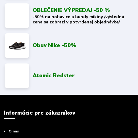
OBLEČENIE VÝPREDAJ -50 %
-50% na nohavice a bundy mikiny /výsledná
cena sa zobrazí v potvrdenej objednávke/
Obuv Nike -50%
Atomic Redster
Informácie pre zákazníkov
O nás