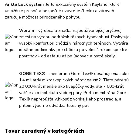
Ankle Lock system
: Je to exkluzívny systém Kayland, ktorý
umožňuje presné a bezpečné uzavretie členku a zároveň
zaručuje možnosť prirodzeného pohybu.
Vibram
- výrobca a značka najpoužívanejšej pryžovej
zmesi na výrobu podrážok rôznych typov obuvi. Poskytuje
vysoký komfort pri chôdzi v náročných terénoch. Vytvára
ideálne podmienky pre chôdzu po veľmi širokom spektre
povrchov - od asfaltu až po ľadovec a ostré skaly.
GORE-TEX®
- membrána Gore-Tex® obsahuje viac ako
1,4 miliardy mikroskopických pórov na cm2. Tieto póry sú
20 000-krát menšie ako kvapôčky vody, ale 7 000-krát
väčšie ako molekula vodnej pary. Preto membrána Gore-
Tex® neprepúšťa vlhkosť z vonkajšieho prostredia, a
pritom výborne odvádza telesný pot.
Tovar zaradený v kategóriách