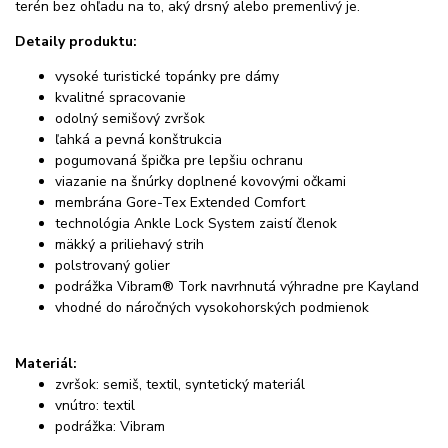
terén bez ohľadu na to, aký drsný alebo premenlivý je.
Detaily produktu:
vysoké turistické topánky pre dámy
kvalitné spracovanie
odolný semišový zvršok
ľahká a pevná konštrukcia
pogumovaná špička pre lepšiu ochranu
viazanie na šnúrky doplnené kovovými očkami
membrána Gore-Tex Extended Comfort
technológia Ankle Lock System zaistí členok
mäkký a priliehavý strih
polstrovaný golier
podrážka Vibram® Tork navrhnutá výhradne pre Kayland
vhodné do náročných vysokohorských podmienok
Materiál:
zvršok: semiš, textil, syntetický materiál
vnútro: textil
podrážka: Vibram