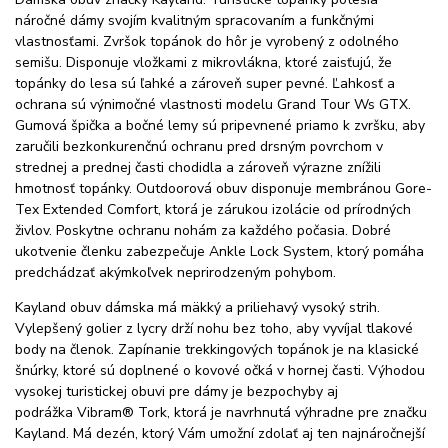
náročné dámy svojím kvalitným spracovaním a funkčnými
vlastnosťami. Zvršok topánok do hôr je vyrobený z odolného
semišu. Disponuje vložkami z mikrovlákna, ktoré zaisťujú, že
topánky do lesa sú ľahké a zároveň super pevné. Ľahkosť a
ochrana sú výnimočné vlastnosti modelu Grand Tour Ws GTX.
Gumová špička a bočné lemy sú pripevnené priamo k zvršku, aby
zaručili bezkonkurenčnú ochranu pred drsným povrchom v
strednej a prednej časti chodidla a zároveň výrazne znížili
hmotnosť topánky. Outdoorová obuv disponuje membránou Gore-
Tex Extended Comfort, ktorá je zárukou izolácie od prírodných
živlov. Poskytne ochranu nohám za každého počasia. Dobré
ukotvenie členku zabezpečuje Ankle Lock System, ktorý pomáha
predchádzať akýmkoľvek neprirodzeným pohybom.
Kayland obuv dámska má mäkký a priliehavý vysoký strih.
Vylepšený golier z lycry drží nohu bez toho, aby vyvíjal tlakové
body na členok. Zapínanie trekkingových topánok je na klasické
šnúrky, ktoré sú doplnené o kovové očká v hornej časti. Výhodou
vysokej turistickej obuvi pre dámy je bezpochyby aj
podrážka Vibram® Tork, ktorá je navrhnutá výhradne pre značku
Kayland. Má dezén, ktorý Vám umožní zdolať aj ten najnáročnejší