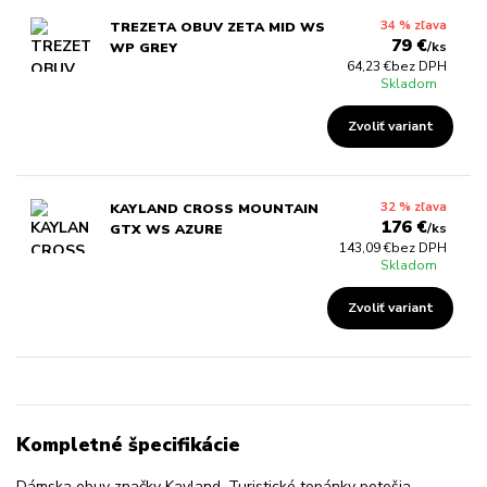
34 % zľava
TREZETA OBUV ZETA MID WS
79 €
/
ks
WP GREY
64,23 €
bez DPH
Skladom
Zvoliť variant
32 % zľava
KAYLAND CROSS MOUNTAIN
176 €
/
ks
GTX WS AZURE
143,09 €
bez DPH
Skladom
Zvoliť variant
Kompletné špecifikácie
Dámska obuv značky Kayland. Turistické topánky potešia