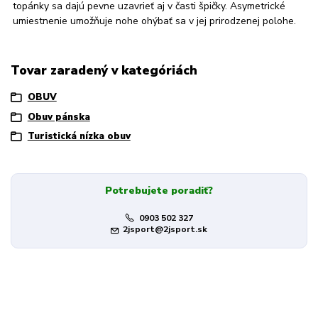
topánky sa dajú pevne uzavrieť aj v časti špičky. Asymetrické
umiestnenie umožňuje nohe ohýbať sa v jej prirodzenej polohe.
Tovar zaradený v kategóriách
OBUV
Obuv pánska
Turistická nízka obuv
Potrebujete poradiť?
0903 502 327
2jsport@2jsport.sk