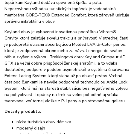
topánkam Kayland dodáva spevnená špička a päta.
Nepochybnou výhodou turistických topánok je vodeodolná
membrána GORE-TEX® Extended Comfort, ktorá zároveň udržuje
správnu mikroklímu v obuvi.
Kayland obuv je vybavená inovatívnou podrážkou Vibram®
Gravity, ktorá zaisťuje skvelú trakciu a priľnavosť. V strednej časti
je podopretá otrasmi absorbujúcou Molded EVA Bi-Color penou,
ktorá je zodpovedná okrem iného za návrat energie do svalov
nôh a zvýšenie výkonu. Trekkingová obuv Kayland Grimpeur AD
GTX sa veľmi dobre prispôsobí ženskej anatómii, a to vďaka
dodatočnej podpore v podobe asymetrického systému šnurovania
Extend Lacing System, ktorý siaha až po oblasť prstov. Vrchná
časť pod členkami je navyše podporená technológiou Ankle Lock
System, ktorá má na starosti stabilizáciu bez negatívneho vplyvu
na pohyblivosť. Topánky na trek sú veľmi pohodlné aj vďaka
tvarovanej vnútornej vložke z PU peny a polstrovanému golieru.
Detaily produktu:
nízka turistická obuv dámska
moderný dizajn