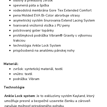
odolný a priedušný zvršok
spevnená päta a špička
vodeodolná membrána Gore Tex Extended Comfort
pena Molded EVA Bi-Color abrorbuje otrasy
asymetrický systém šnurovania Extend Lacing System
tvarovaná vnútorná vložka z PU peny
polstrovaný golier topánky
protišmyková podrážka Vibram® Gravity s výbornou
trakciou
technológia Ankle Lock System
prispôsobená na anatómiu pánskej nohy
Materiál:
zvršok: syntetický materiál, textil
vnútro: textil
podrážka: Vibram
Technológie
Ankle Lock system
: Je to exkluzívny systém Kayland, ktorý
umožňuje presné a bezpečné uzavretie členku a zároveň
zaručuje možnosť prirodzeného pohybu.