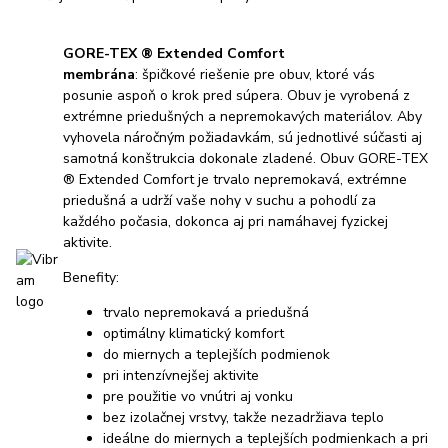
GORE-TEX ® Extended Comfort
membrána
: špičkové riešenie pre obuv, ktoré vás
posunie aspoň o krok pred súpera. Obuv je vyrobená z
extrémne priedušných a nepremokavých materiálov. Aby
vyhovela náročným požiadavkám, sú jednotlivé súčasti aj
samotná konštrukcia dokonale zladené. Obuv GORE-TEX
® Extended Comfort je trvalo nepremokavá, extrémne
priedušná a udrží vaše nohy v suchu a pohodlí za
každého počasia, dokonca aj pri namáhavej fyzickej
aktivite.
Benefity:
trvalo nepremokavá a priedušná
optimálny klimatický komfort
do miernych a teplejších podmienok
pri intenzívnejšej aktivite
pre použitie vo vnútri aj vonku
bez izolačnej vrstvy, takže nezadržiava teplo
ideálne do miernych a teplejších podmienkach a pri