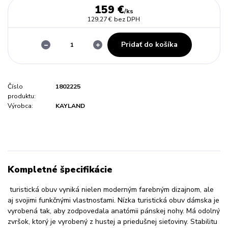
159 €
/
ks
129,27 €
bez DPH
Pridať do košíka
Číslo
1802225
produktu:
Výrobca:
KAYLAND
Kompletné špecifikácie
turistická obuv vyniká nielen moderným farebným dizajnom, ale
aj svojimi funkčnými vlastnosťami. Nízka turistická obuv dámska je
vyrobená tak, aby zodpovedala anatómii pánskej nohy. Má odolný
zvršok, ktorý je vyrobený z hustej a priedušnej sieťoviny. Stabilitu