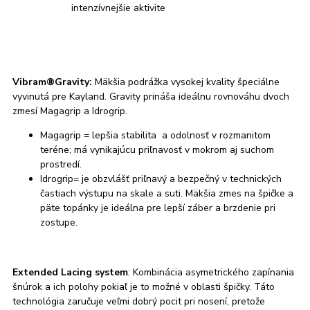
intenzívnejšie aktivite
Vibram®Gravity:
Mäkšia podrážka vysokej kvality špeciálne
vyvinutá pre Kayland. Gravity prináša ideálnu rovnováhu dvoch
zmesí Magagrip a Idrogrip.
Magagrip = lepšia stabilita a odolnosť v rozmanitom
teréne; má vynikajúcu priľnavosť v mokrom aj suchom
prostredí.
Idrogrip= je obzvlášť priľnavý a bezpečný v technických
častiach výstupu na skale a suti. Mäkšia zmes na špičke a
päte topánky je ideálna pre lepší záber a brzdenie pri
zostupe.
Extended Lacing system
: Kombinácia asymetrického zapínania
šnúrok a ich polohy pokiaľ je to možné v oblasti špičky. Táto
technológia zaručuje veľmi dobrý pocit pri nosení, pretože