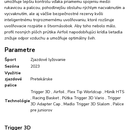
umožňuje lepšiu kontrolu vďaka priamemu spojeniu medzi
rukavicou a palicou, pohodlnejšiu obsluhu rýchlym nacvaknutím a
vycvaknutím, ale aj väčšie bezpečnostné rezervy kvôli
inteligentnému trojrozmernému uvoľňovaniu, ktoré rozširuje
uvoľňovacie rozpätie o štvornásobok. Aby toho nebolo málo,
profil nosných plôch prútika Airfoil napodobňujúci krídla lietadla
znižuje odpor vzduchu a umožňuje optimálny švih.
Parametre
Šport
Zjazdové lyžovanie
Sezóna
2023
Využitie
zjazdové
Pretekárske
palice
Trigger 3D , Airfoil , Flex Tip Worldcup , Hliník HTS
, Racing Basket , Pútka Trigger 3D Vario , Trigger
Technológie
3D Adapter Cap , Madlo Trigger 3D Slalom , Palice
pre juniorov
Trigger 3D