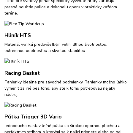
Tieto pre svetový pohár špecificky vyvinuté hroty zaručujú
presné použitie palice a dokonalú oporu v prakticky každom
teréne.
Hliník HTS
Materiál vyniká predovšetkým veľmi dlhou životnosťou,
extrémnou odolnosťou a skvelou stabilitou.
Racing Basket
Tanieriky ideálne pre závodné podmienky. Tanieriky možno ľahko
vymeniť za iné bez toho, aby ste k tomu potrebovali nejaký
nástroj.
Pútka Trigger 3D Vario
Jednoducho nastaviteľné pútka so širokou opornou plochou a
perfektným strihom, s ktorými sa k palici pripnete alebo od nej