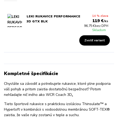
14 % zľava
LEKI RUKAVICE PERFORMANCE
119 €
/
ks
3D GTX BLK
96,75 €
bez DPH
Skladom
Zvoliť variant
Kompletné špecifikácie
Chystáte sa závodiť a potrebujete rukavice, ktoré plne podporia
váš pohyb a pritom zaistia dostatočnú bezpečnosť? Potom
nehľadajte nič iného ako WCR Coach 3D
.
Tieto športové rukavice s praktickou izoláciou Thinsulate™ a
Hyperloft v kombinácii s vodoodolnou membránou SOFT-TEX®
zaistia, že vaše ruky zostanú v teple a suchu.