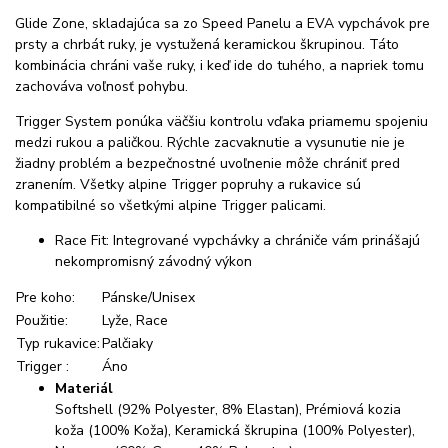
Glide Zone, skladajúca sa zo Speed Panelu a EVA vypchávok pre
prsty a chrbát ruky, je vystužená keramickou škrupinou. Táto
kombinácia chráni vaše ruky, i keď ide do tuhého, a napriek tomu
zachováva voľnosť pohybu.
Trigger System ponúka väčšiu kontrolu vďaka priamemu spojeniu
medzi rukou a paličkou. Rýchle zacvaknutie a vysunutie nie je
žiadny problém a bezpečnostné uvoľnenie môže chrániť pred
zranením. Všetky alpine Trigger popruhy a rukavice sú
kompatibilné so všetkými alpine Trigger palicami.
Race Fit: Integrované vypchávky a chrániče vám prinášajú
nekompromisný závodný výkon
Pre koho:
Pánske/Unisex
Použitie:
Lyže, Race
Typ rukavice:
Palčiaky
Trigger :
Áno
Materiál
Softshell (92% Polyester, 8% Elastan), Prémiová kozia
koža (100% Koža), Keramická škrupina (100% Polyester),