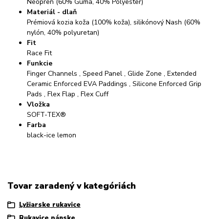
Neopren (60% Guma, 40% Polyester)
Materiál - dlaň
Prémiová kozia koža (100% koža), silikónový Nash (60%
nylón, 40% polyuretan)
Fit
Race Fit
Funkcie
Finger Channels , Speed Panel , Glide Zone , Extended
Ceramic Enforced EVA Paddings , Silicone Enforced Grip
Pads , Flex Flap , Flex Cuff
Vložka
SOFT-TEX®
Farba
black-ice lemon
Tovar zaradený v kategóriách
Lyžiarske rukavice
Rukavice pánske