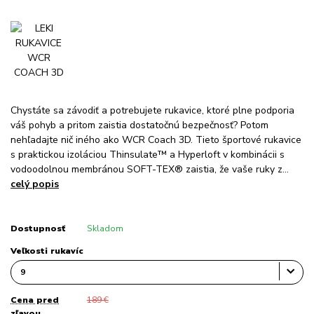
Chystáte sa závodiť a potrebujete rukavice, ktoré plne podporia
váš pohyb a pritom zaistia dostatočnú bezpečnosť? Potom
nehľadajte nič iného ako WCR Coach 3D. Tieto športové rukavice
s praktickou izoláciou Thinsulate™ a Hyperloft v kombinácii s
vodoodolnou membránou SOFT-TEX® zaistia, že vaše ruky z...
celý popis
Dostupnosť
Skladom
Veľkosti rukavíc
Cena pred
189 €
zľavou