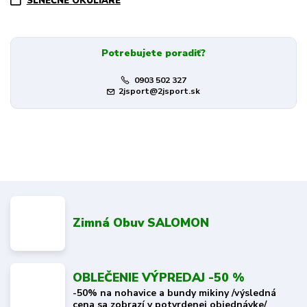
SLNEČNÉ OKULIARE
Potrebujete poradiť?
0903 502 327
2jsport@2jsport.sk
Zimná Obuv SALOMON
OBLEČENIE VÝPREDAJ -50 %
-50% na nohavice a bundy mikiny /výsledná
cena sa zobrazí v potvrdenej objednávke/