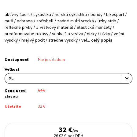
aktívny šport / cyklistika / horská cyklistika / bundy / bikesport /
muži / ochrana / softshell / zadné multi vrecká / úzky strih /
reflexné prvky / 3 vrstvový materiál / elastické manžety /
predformované rukávy / vonkajšia vrstva / nízky / nízky / veľmi
vysoký / hrejivý pocit / stredne vysoký / veľ...
celý popis
Dostupnosť
Nie je skladom
Veľkosť
Cena pred
64 €
zľavou
Ušetríte
32 €
32 €
/
ks
26,02 €
bez DPH