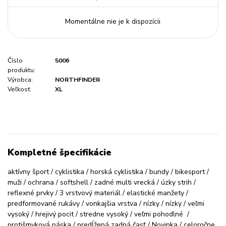
Momentálne nie je k dispozícii
Číslo
5006
produktu:
Výrobca:
NORTHFINDER
Veľkosť:
XL
Kompletné špecifikácie
aktívny šport / cyklistika / horská cyklistika / bundy / bikesport /
muži / ochrana / softshell / zadné multi vrecká / úzky strih /
reflexné prvky / 3 vrstvový materiál / elastické manžety /
predformované rukávy / vonkajšia vrstva / nízky / nízky / veľmi
vysoký / hrejivý pocit / stredne vysoký / veľmi pohodlné /
protišmyková páska / predĺžená zadná časť / Novinka / celoročne