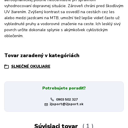
vyhodnocovaní dopravnej situácie. Zároveň chráni pred škodlivým
UV žiarením. Zvýšený kontrast sa osvedčí na cestách cez les
alebo medzi jazdcami na MTB, umožní tiež lepšie vidieť často už
vyblednuté pruhy a vodorovné značenie na ceste. Ich lesklý sivý
povrch určite dokonale splynie s akýmkoľvek cyklistickým
oblečením.
Tovar zaradený v kategóriách
SLNEČNÉ OKULIARE
Potrebujete poradiť?
0903 502 327
2jsport@2jsport.sk
Súvisiaci tovar
1