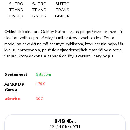
Cyklistické okuliare Oakley Sutro - trans ginger/prizm bronze sú
skvelou voľbou pre všetkých milovníkov dvoch kolies. Tento
model sa osvedčí najmä cestným cyklistom, ktorí ocenia najvyššiu
kvalitu spracovania, použitie najmodernejších materiálov a retro
vzhľad, ktorý dokonale zapadá do štýlu cyklist...
celý popis
Dostupnosť
Skladom
Cena pred
179 €
zľavou
Ušetríte
30 €
149 €
/
ks
121,14 €
bez DPH