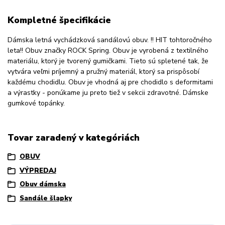
Kompletné špecifikácie
Dámska letná vychádzková sandálovú obuv. !! HIT tohtoročného
leta!! Obuv značky ROCK Spring. Obuv je vyrobená z textilného
materiálu, ktorý je tvorený gumičkami. Tieto sú spletené tak, že
vytvára veľmi príjemný a pružný materiál, ktorý sa prispôsobí
každému chodidlu. Obuv je vhodná aj pre chodidlo s deformitami
a výrastky - ponúkame ju preto tiež v sekcii zdravotné. Dámske
gumkové topánky.
Tovar zaradený v kategóriách
OBUV
VÝPREDAJ
Obuv dámska
Sandále šlapky