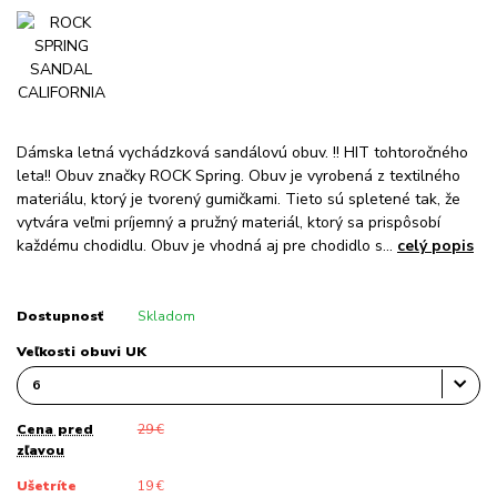
Dámska letná vychádzková sandálovú obuv. !! HIT tohtoročného
leta!! Obuv značky ROCK Spring. Obuv je vyrobená z textilného
materiálu, ktorý je tvorený gumičkami. Tieto sú spletené tak, že
vytvára veľmi príjemný a pružný materiál, ktorý sa prispôsobí
každému chodidlu. Obuv je vhodná aj pre chodidlo s...
celý popis
Dostupnosť
Skladom
Veľkosti obuvi UK
Cena pred
29 €
zľavou
Ušetríte
19 €