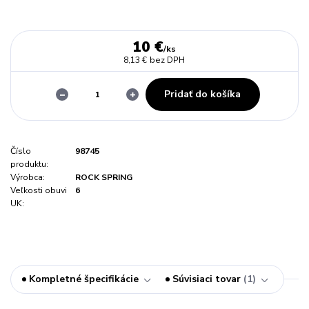
10 €
/
ks
8,13 €
bez DPH
Pridať do košíka
Číslo
98745
produktu:
Výrobca:
ROCK SPRING
Veľkosti obuvi
6
UK:
Kompletné špecifikácie
Súvisiaci tovar
1