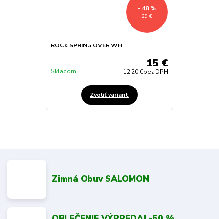
- 48 %
29 €
ROCK SPRING OVER WH
15 €
Skladom
12,20 €
bez DPH
Zvoliť variant
Zimná Obuv SALOMON
OBLEČENIE VÝPREDAJ -50 %