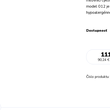
milovníci cykli
model 012 je 
hypoalergénne
Dostupnosť
11
90,24 €
Číslo produktu: