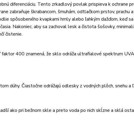
bnú diferenciáciu. Tento zrkadlový povlak prispieva k ochrane p
strane zabraňuje škrabancom, šmuhám, odtlačkom prstov, prachu a
hodlie spôsobeného kvapkami hmly alebo ľahkým dažďom, keď sa
sia. Nakoniec, aby sa zachoval lesk a čistota šošovky, minimali
í čistenie.
faktor 400 znamená, že sklo odráža ultrafialové spektrum UV
 skiel RW
ktom dúhy. Čiastočne odrážajú odlesky z vodných plôch, snehu a 
O – WATERPROOF
ladší ako pri bežnom skle a preto voda po nich skĺzne a sklá osta