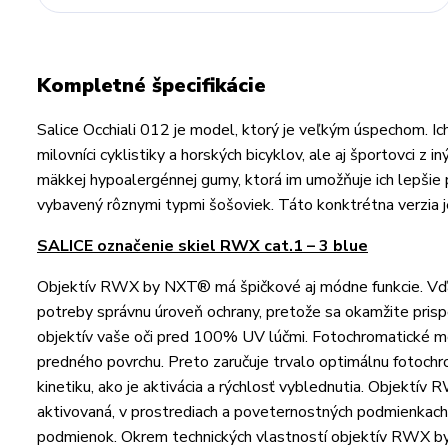
Kompletné špecifikácie
Salice Occhiali 012 je model, ktorý je veľkým úspechom. Ic
milovníci cyklistiky a horských bicyklov, ale aj športovci z
mäkkej hypoalergénnej gumy, ktorá im umožňuje ich lepšie
vybavený rôznymi typmi šošoviek. Táto konktrétna verzia
SALICE označenie skiel RWX cat.1 – 3 blue
Objektív RWX by NXT® má špičkové aj módne funkcie. Vďak
potreby správnu úroveň ochrany, pretože sa okamžite prisp
objektív vaše oči pred 100% UV lúčmi. Fotochromatické m
predného povrchu. Preto zaručuje trvalo optimálnu fotoc
kinetiku, ako je aktivácia a rýchlosť vyblednutia. Objektí
aktivovaná, v prostrediach a poveternostných podmienkach p
podmienok. Okrem technických vlastností objektív RWX by