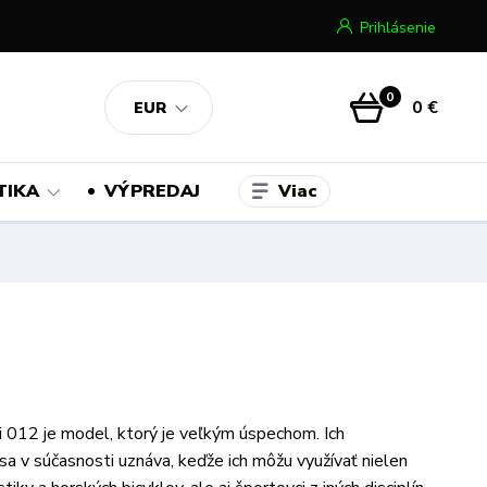
Prihlásenie
0
0 €
EUR
Viac
TIKA
VÝPREDAJ
li 012 je model, ktorý je veľkým úspechom. Ich
sa v súčasnosti uznáva, keďže ich môžu využívať nielen