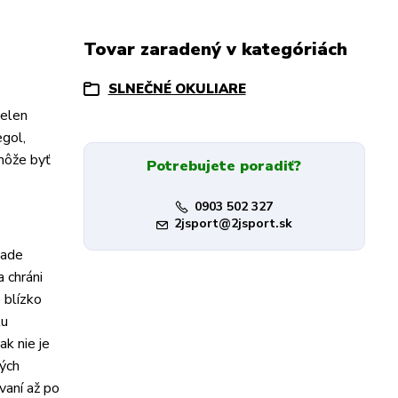
Tovar zaradený v kategóriách
SLNEČNÉ OKULIARE
ielen
egol,
môže byť
Potrebujete poradiť?
0903 502 327
2jsport@2jsport.sk
pade
 chráni
 blízko
lu
ak nie je
ných
vaní až po