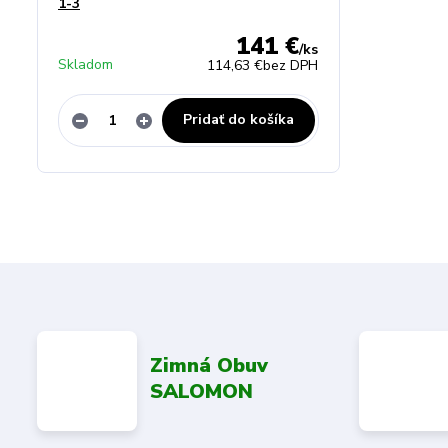
1-3
141 €
/
ks
Skladom
114,63 €
bez DPH
Pridať do košíka
Zimná Obuv
SALOMON