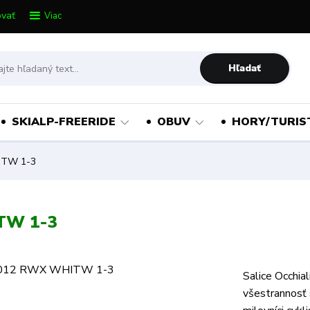
vať
Viac
Hľadať
SKIALP-FREERIDE
OBUV
HORY/TURIS
ITW 1-3
TW 1-3
Salice Occhia
všestrannosť 