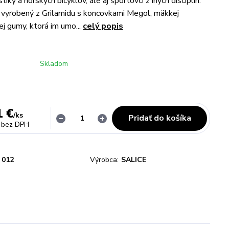
stiky a horských bicyklov, ale aj športovci z iných disciplín.
vyrobený z Grilamidu s koncovkami Megol, mäkkej
j gumy, ktorá im umo...
celý popis
Skladom
1 €
/
ks
Pridať do košíka
bez DPH
012
Výrobca:
SALICE