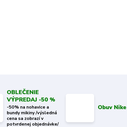
OBLEČENIE
VÝPREDAJ -50 %
Obuv Nike
-50% na nohavice a
bundy mikiny /výsledná
cena sa zobrazí v
potvrdenej objednávke/