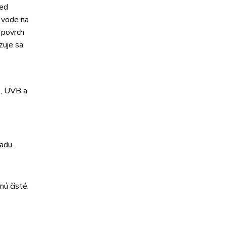
red
 vode na
 povrch
zuje sa
A, UVB a
ľadu.
nú čisté.