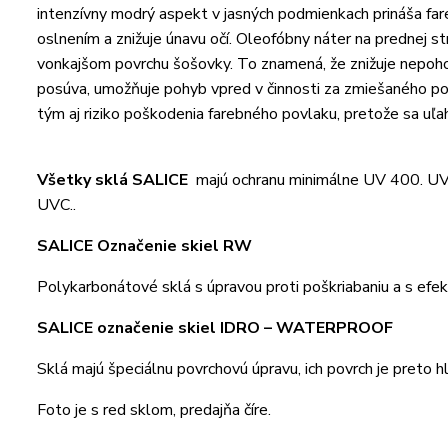
intenzívny modrý aspekt v jasných podmienkach prináša fare
oslnením a znižuje únavu očí. Oleofóbny náter na prednej 
vonkajšom povrchu šošovky. To znamená, že znižuje nepo
posúva, umožňuje pohyb vpred v činnosti za zmiešaného poča
tým aj riziko poškodenia farebného povlaku, pretože sa uľahč
Všetky sklá SALICE
majú ochranu minimálne UV 400. UV 
UVC..
SALICE Označenie
Polykarbonátové sklá s úpravou proti poškriabaniu a s efe
SALICE označenie skiel IDR
Sklá majú špeciálnu povrchovú úpravu, ich povrch je preto h
Foto je s red sklom, predajňa číre.