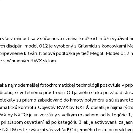
h všestrannosť sa v súčasnosti uznáva, keďže ich môžu využívať n
 iných disciplín. model 012 je vyrobený z Grilamidu s koncovkami M
 pripevnenie k tvári. Nosová podložka je tiež Megol. Model 012 
 je s náhradným RWX sklom.
a najmodernejšej fotochromatickej technológii poskytuje v prí
ôsobuje svetelnému prostrediu. Od jasného slnka po západ slnka
olekuly sú priamo zabudované do hmoty polyméru a sú uzavreté
hromatickú kontrolu. Objektív RWX by NXT® obsahuje najmä rých
v RWX by NXT® je univerzálny s veľkým rozsahom: od kategórie 1, 
ri slabom osvetlení, až po kategóriu 3, ak je aktivovaná, za jas
 NXT® ešte zvýrazní váš vzhľad! Od jemného lesku pri neaktivo