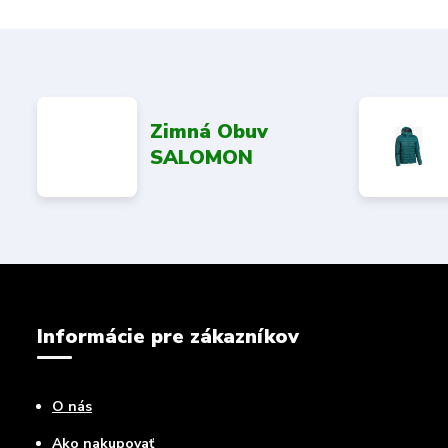
Zimná Obuv
SALOMON
Informácie pre zákazníkov
O nás
Ako nakupovať