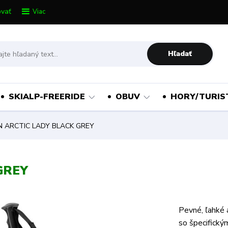
vať
Viac
Hľadať
SKIALP-FREERIDE
OBUV
HORY/TURIS
 ARCTIC LADY BLACK GREY
GREY
Pevné, ľahké 
so špecifický