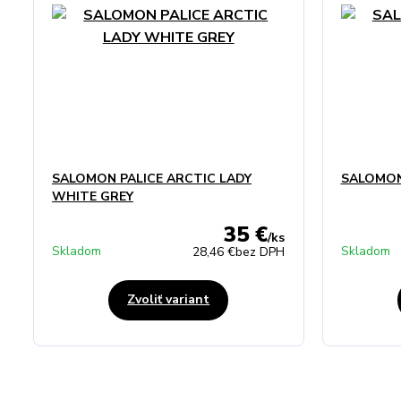
SALOMON PALICE ARCTIC LADY
SALOMON
WHITE GREY
35 €
/
ks
Skladom
Skladom
28,46 €
bez DPH
Zvoliť variant