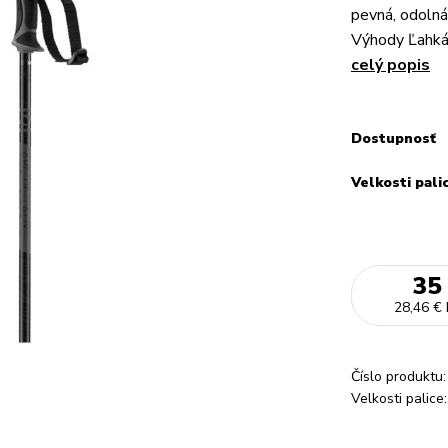
pevná, odolná
Výhody Ľahká V
celý popis
Dostupnosť
Velkosti pali
35
28,46 €
Číslo produktu:
Velkosti palice: