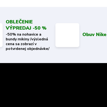
OBLEČENIE
VÝPREDAJ -50 %
Obuv Nike
-50% na nohavice a
bundy mikiny /výsledná
cena sa zobrazí v
potvrdenej objednávke/