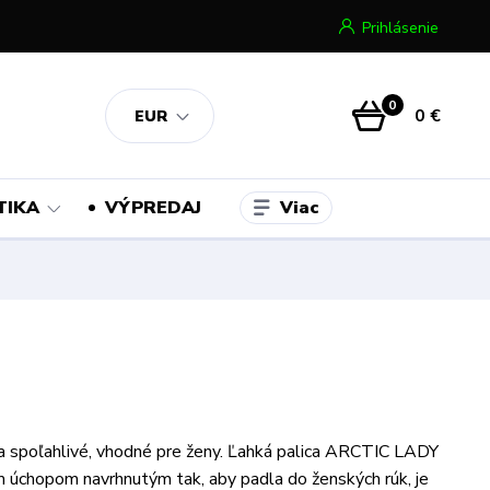
Prihlásenie
0
0 €
EUR
Viac
TIKA
VÝPREDAJ
a spoľahlivé, vhodné pre ženy. Ľahká palica ARCTIC LADY
m úchopom navrhnutým tak, aby padla do ženských rúk, je