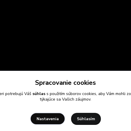
Spracovanie cookies
eri potrebujú Váš
súhlas
s použitím súborov cookies, aby Vám mohli zo
týkajúce sa Vašich záujmov.
Súhlasím
Nastavenia