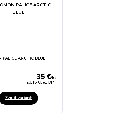
 PALICE ARCTIC BLUE
35 €
/
ks
28,46 €
bez DPH
Zvoliť variant