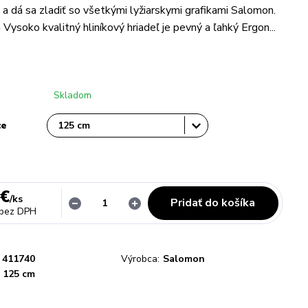
 a dá sa zladiť so všetkými lyžiarskymi grafikami Salomon.
ysoko kvalitný hliníkový hriadeľ je pevný a ľahký Ergon...
Skladom
ce
 €
/
ks
Pridať do košíka
bez DPH
411740
Výrobca:
Salomon
125 cm