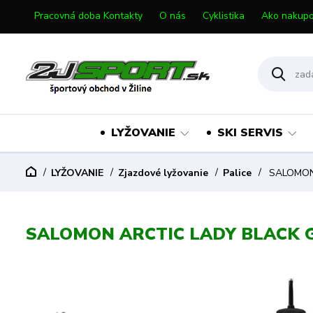
Pracovná doba Kontakty
O nás
Cyklistika
Ako nakupo
LYŽOVANIE
SKI SERVIS
LYŽOVANIE
Zjazdové lyžovanie
Palice
SALOMON
SALOMON ARCTIC LADY BLACK 