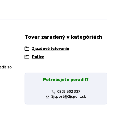
Tovar zaradený v kategóriách
Zjazdové lyžovanie
Palice
adiť so
Potrebujete poradiť?
0903 502 327
2jsport@2jsport.sk