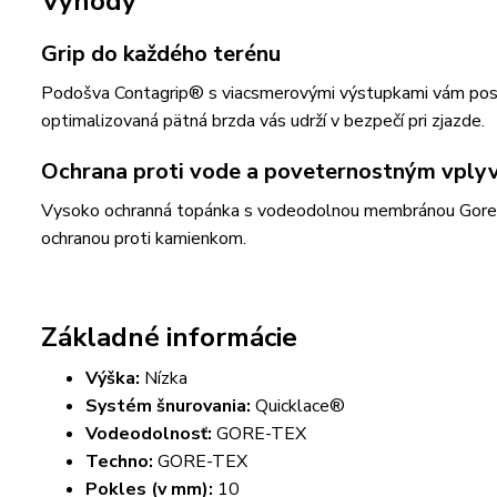
Výhody
Grip do každého terénu
Podošva Contagrip® s viacsmerovými výstupkami vám poskytu
optimalizovaná pätná brzda vás udrží v bezpečí pri zjazde.
Ochrana proti vode a poveternostným vpl
Vysoko ochranná topánka s vodeodolnou membránou Gore-
ochranou proti kamienkom.
Základné informácie
Výška:
Nízka
Systém šnurovania:
Quicklace®
Vodeodolnosť:
GORE-TEX
Techno:
GORE-TEX
Pokles (v mm):
10