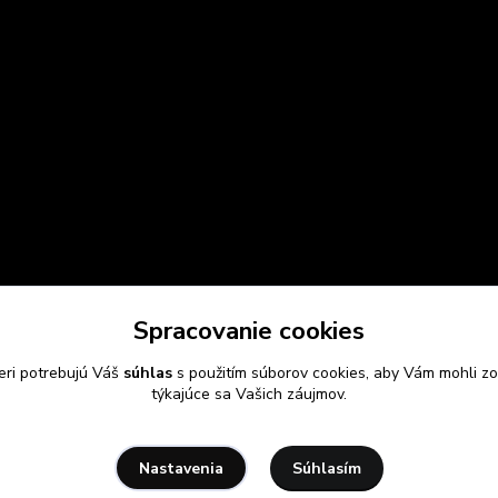
Spracovanie cookies
eri potrebujú Váš
súhlas
s použitím súborov cookies, aby Vám mohli zo
týkajúce sa Vašich záujmov.
Súhlasím
Nastavenia