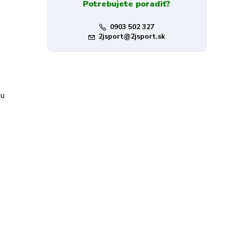
Potrebujete poradiť?
0903 502 327
2jsport@2jsport.sk
ou