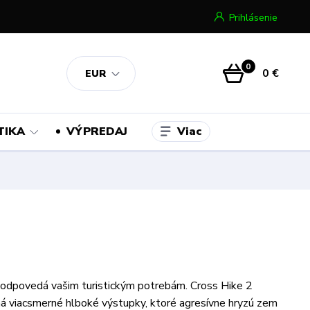
Prihlásenie
0
0 €
EUR
Viac
TIKA
VÝPREDAJ
zodpovedá vašim turistickým potrebám. Cross Hike 2
viacsmerné hlboké výstupky, ktoré agresívne hryzú zem