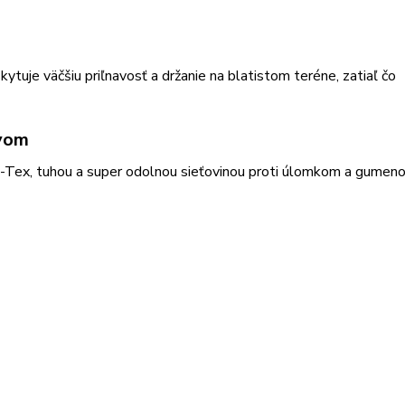
je väčšiu priľnavosť a držanie na blatistom teréne, zatiaľ čo
yvom
Tex, tuhou a super odolnou sieťovinou proti úlomkom a gumen