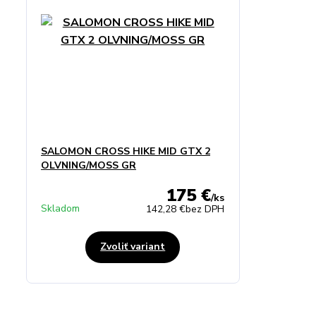
SALOMON CROSS HIKE MID GTX 2
OLVNING/MOSS GR
175 €
/
ks
Skladom
142,28 €
bez DPH
Zvoliť variant