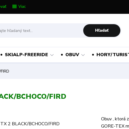
vať
Viac
Hľadať
SKIALP-FREERIDE
OBUV
HORY/TURIS
FIRD
LACK/BCHOCO/FIRD
Obuv , ktorá 
GORE-TEX má 