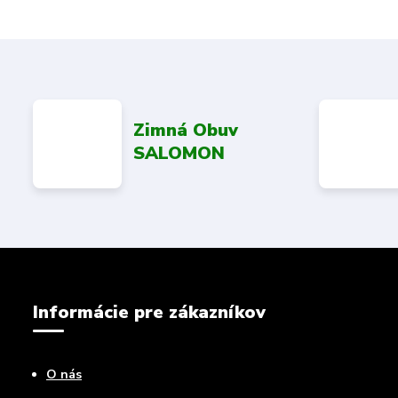
Zimná Obuv
SALOMON
Informácie pre zákazníkov
O nás