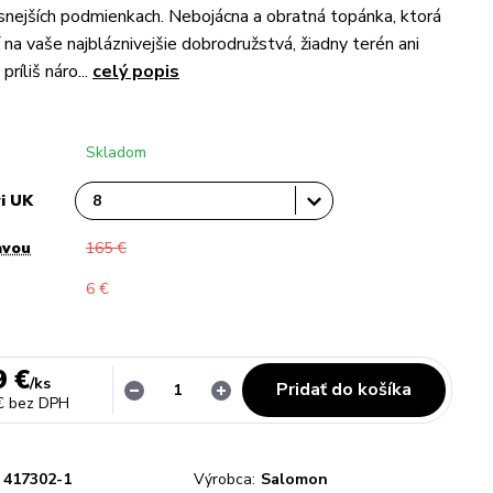
drsnejších podmienkach. Nebojácna a obratná topánka, ktorá
na vaše najbláznivejšie dobrodružstvá, žiadny terén ani
príliš náro...
celý popis
Skladom
vi UK
avou
165 €
6 €
9 €
/
ks
Pridať do košíka
€
bez DPH
417302-1
Výrobca:
Salomon