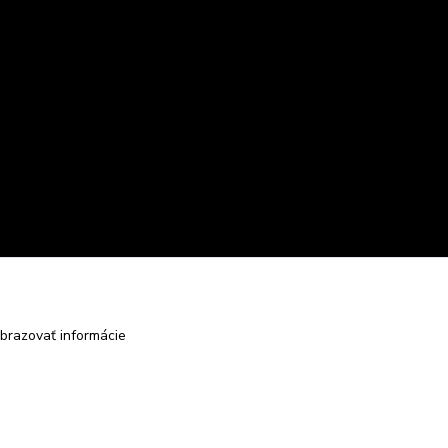
brazovať informácie
Vytvorené na
Eshop-rychlo.sk