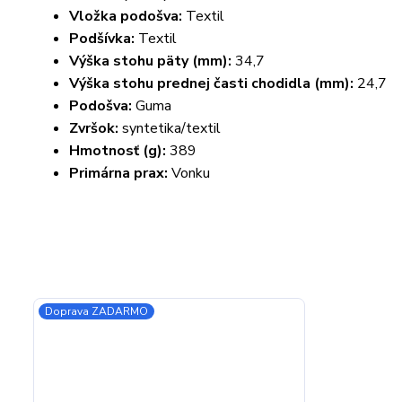
Vložka podošva:
Textil
Podšívka:
Textil
Výška stohu päty (mm):
34,7
Výška stohu prednej časti chodidla (mm):
24,7
Podošva:
Guma
Zvršok:
syntetika/textil
Hmotnosť (g):
389
Primárna prax:
Vonku
Doprava ZADARMO