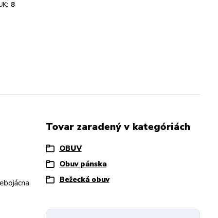
UK:
8
Tovar zaradený v kategóriách
OBUV
Obuv pánska
Bežecká obuv
Nebojácna