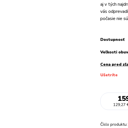
aj v tých naj
vás odprevadí 
počasie nie sú 
Dostupnosť
Veľkosti obu
Cena pred zľ
Ušetríte
15
129,27 
Číslo produktu: