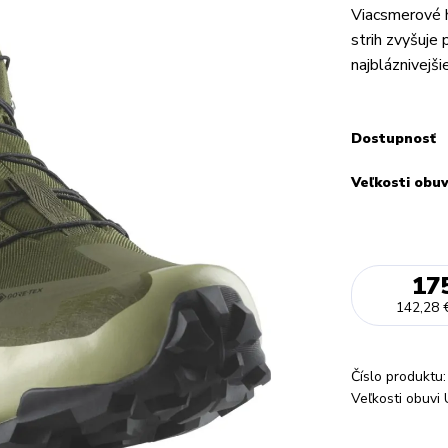
Viacsmerové h
strih zvyšuje
najbláznivejši
Dostupnosť
Veľkosti obu
17
142,28 
Číslo produktu:
Veľkosti obuvi 