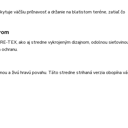
je väčšiu priľnavosť a držanie na blatistom teréne, zatiaľ čo
yvom
TEX, ako aj stredne vykrojeným dizajnom, odolnou sieťovinou
 ochranu.
mou a živú hravú povahu. Táto stredne strihaná verzia obopína vá