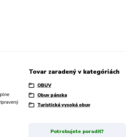
Tovar zaradený v kategóriách
OBUV
 plne
Obuv pánska
ripravený
Turistická vysoká obuv
Potrebujete poradiť?