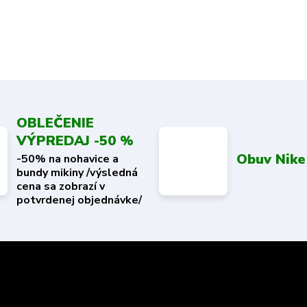
OBLEČENIE
VÝPREDAJ -50 %
Obuv Nike
-50% na nohavice a
bundy mikiny /výsledná
cena sa zobrazí v
potvrdenej objednávke/