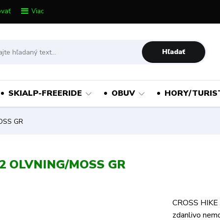
vať
Viac
Hľadať
SKIALP-FREERIDE
OBUV
HORY/TURIS
OSS GR
2 OLVNING/MOSS GR
CROSS HIKE 2
zdanlivo nemož