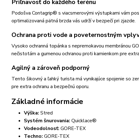
Priľnavosť do každého terénu
Podošva Contagrip® s viacsmerovými výstupkami vám poskytu
optimalizovaná pätná brzda vás udrží v bezpečí pri zjazde.
Ochrana proti vode a poveternostným vpl
Vysoko ochranná topánka s nepremokavou membránou GORE-
nečistotám a gumenou ochranou proti kamienkom pre extra
Agilný a zároveň podporný
Tento šikovný a ľahký turista má vynikajúce spojenie so ze
pre extra ochranu a bezpečnú oporu.
Základné informácie
Výška:
Stred
Systém šnurovania:
Quicklace®
Vodeodolnosť:
GORE-TEX
Techno:
GORE-TEX