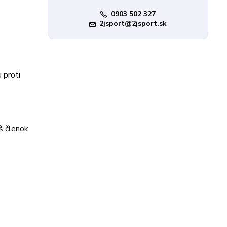
0903 502 327
2jsport@2jsport.sk
 proti
š členok