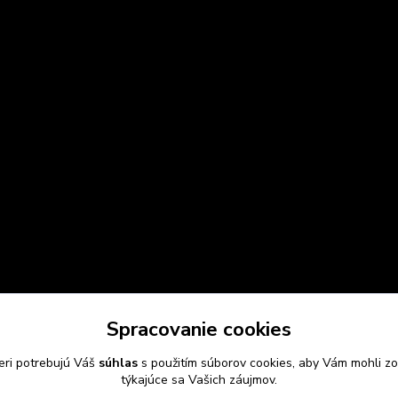
Spracovanie cookies
eri potrebujú Váš
súhlas
s použitím súborov cookies, aby Vám mohli zo
týkajúce sa Vašich záujmov.