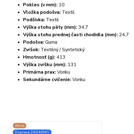
Pokles (v mm):
10
Vložka podošva:
Textil
Podšívka:
Textil
Výška stohu päty (mm):
34,7
Výška stohu prednej časti chodidla (mm):
24,7
Podošva:
Guma
Zvršok:
Textilný / Syntetický
Hmotnosť (g):
413
Výška zvršku (mm):
131
Primárna prax:
Vonku
Sekundárne cvičenie:
Vonku
Akcia
Doprava ZADARMO