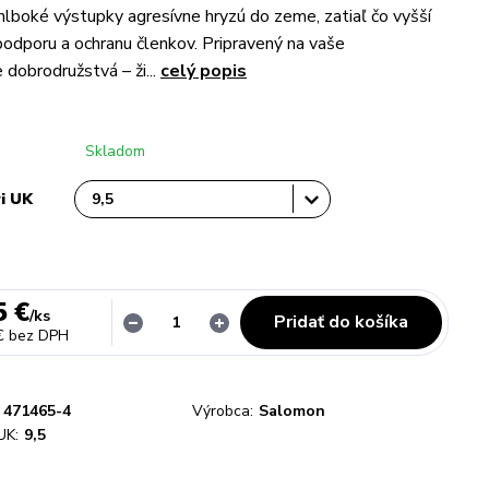
lboké výstupky agresívne hryzú do zeme, zatiaľ čo vyšší
 podporu a ochranu členkov. Pripravený na vaše
e dobrodružstvá – ži...
celý popis
Skladom
vi UK
5 €
/
ks
Pridať do košíka
€
bez DPH
471465-4
Výrobca:
Salomon
UK:
9,5