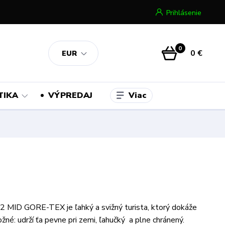
Prihlásenie
0
0 €
EUR
Viac
TIKA
VÝPREDAJ
 MID GORE-TEX je ľahký a svižný turista, ktorý dokáže
né: udrží ťa pevne pri zemi, ľahučký a plne chránený.