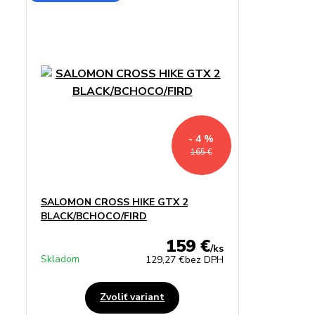
- 4 %
165 €
SALOMON CROSS HIKE GTX 2
BLACK/BCHOCO/FIRD
159 €
/
ks
Skladom
129,27 €
bez DPH
Zvoliť variant