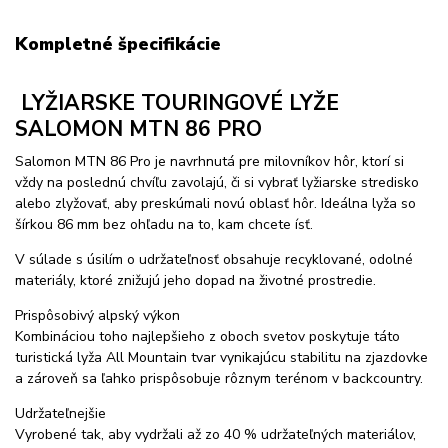
Kompletné špecifikácie
LYŽIARSKE TOURINGOVÉ LYŽE
SALOMON MTN 86 PRO
Salomon MTN 86 Pro je navrhnutá pre milovníkov hôr, ktorí si
vždy na poslednú chvíľu zavolajú, či si vybrať lyžiarske stredisko
alebo zlyžovať, aby preskúmali novú oblasť hôr. Ideálna lyža so
šírkou 86 mm bez ohľadu na to, kam chcete ísť.
V súlade s úsilím o udržateľnosť obsahuje recyklované, odolné
materiály, ktoré znižujú jeho dopad na životné prostredie.
Prispôsobivý alpský výkon
Kombináciou toho najlepšieho z oboch svetov poskytuje táto
turistická lyža All Mountain tvar vynikajúcu stabilitu na zjazdovke
a zároveň sa ľahko prispôsobuje rôznym terénom v backcountry.
Udržateľnejšie
Vyrobené tak, aby vydržali až zo 40 % udržateľných materiálov,