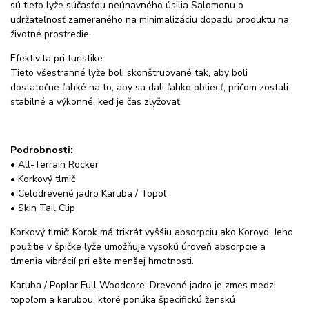
sú tieto lyže súčasťou neúnavného úsilia Salomonu o
udržateľnosť zameraného na minimalizáciu dopadu produktu na
životné prostredie.
Efektivita pri turistike
Tieto všestranné lyže boli skonštruované tak, aby boli
dostatočne ľahké na to, aby sa dali ľahko obliecť, pričom zostali
stabilné a výkonné, keď je čas zlyžovať.
Podrobnosti:
• All-Terrain Rocker
• Korkový tlmič
• Celodrevené jadro Karuba / Topoľ
• Skin Tail Clip
Korkový tlmič: Korok má trikrát vyššiu absorpciu ako Koroyd. Jeho
použitie v špičke lyže umožňuje vysokú úroveň absorpcie a
tlmenia vibrácií pri ešte menšej hmotnosti.
Karuba / Poplar Full Woodcore: Drevené jadro je zmes medzi
topoľom a karubou, ktoré ponúka špecifickú ženskú