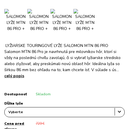
LYŽIARSKE TOURINGOVÉ LYŽE SALOMON MTN 86 PRO
Salomon MTN 86 Pro je navrhnutá pre milovníkov hôr, ktorí si
vždy na poslednú chvíľu zavolajú, či si vybrať lyžiarske stredisko
alebo zlyžovať, aby preskúmali novú oblasť hôr. Ideálna lyža so
šírkou 86 mm bez ohľadu na to, kam chcete ísť. V súlade s ús...
celý popis
Dostupnosť
Skladom
Dĺžka lyže
Cena pred
729 €
zľavou