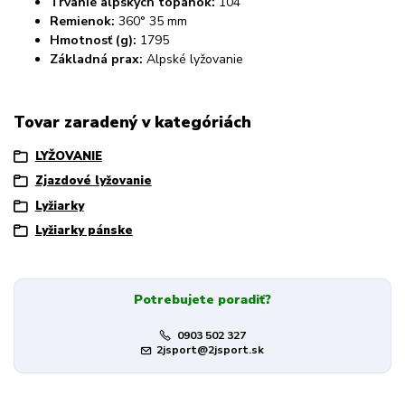
Trvanie alpských topánok:
104
Remienok:
360° 35 mm
Hmotnosť (g):
1795
Základná prax:
Alpské lyžovanie
Tovar zaradený v kategóriách
LYŽOVANIE
Zjazdové lyžovanie
Lyžiarky
Lyžiarky pánske
Potrebujete poradiť?
0903 502 327
2jsport@2jsport.sk