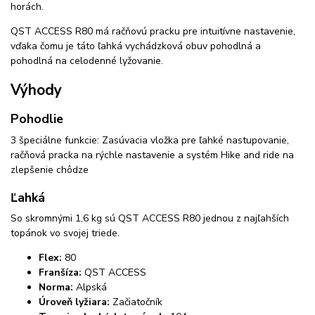
horách.
QST ACCESS R80 má račňovú pracku pre intuitívne nastavenie,
vďaka čomu je táto ľahká vychádzková obuv pohodlná a
pohodlná na celodenné lyžovanie.
Výhody
Pohodlie
3 špeciálne funkcie: Zasúvacia vložka pre ľahké nastupovanie,
račňová pracka na rýchle nastavenie a systém Hike and ride na
zlepšenie chôdze
Ľahká
So skromnými 1,6 kg sú QST ACCESS R80 jednou z najľahších
topánok vo svojej triede.
Flex:
80
Franšíza:
QST ACCESS
Norma:
Alpská
Úroveň lyžiara:
Začiatočník