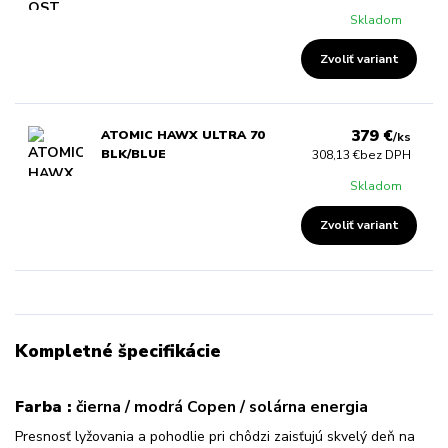
Skladom
Zvoliť variant
379 €
ATOMIC HAWX ULTRA 70
/
ks
BLK/BLUE
308,13 €
bez DPH
Skladom
Zvoliť variant
Kompletné špecifikácie
Farba :
čierna / modrá Copen / solárna energia
Presnosť lyžovania a pohodlie pri chôdzi zaisťujú skvelý deň na