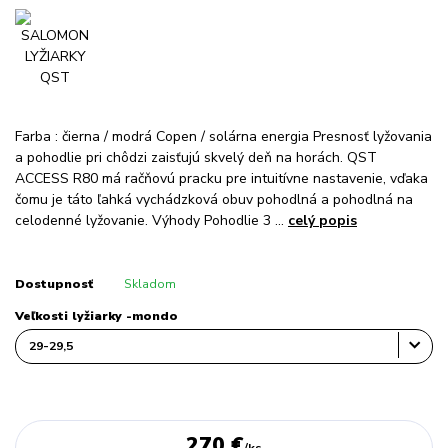
Farba : čierna / modrá Copen / solárna energia Presnosť lyžovania
a pohodlie pri chôdzi zaisťujú skvelý deň na horách. QST
ACCESS R80 má račňovú pracku pre intuitívne nastavenie, vďaka
čomu je táto ľahká vychádzková obuv pohodlná a pohodlná na
celodenné lyžovanie. Výhody Pohodlie 3 ...
celý popis
Dostupnosť
Skladom
Veľkosti lyžiarky -mondo
270 €
/
ks