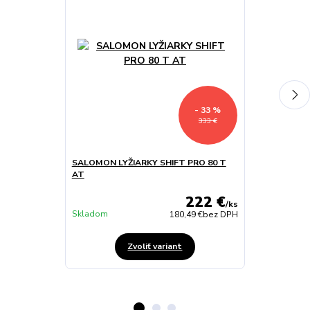
- 33 %
333 €
SALOMON LYŽIARKY SHIFT PRO 80 T
SALOMON LYŽ
AT
PETROL BL/B
222 €
/
ks
Skladom
Skladom
180,49 €
bez DPH
Zvoliť variant