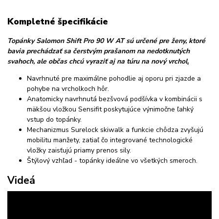
Kompletné špecifikácie
Topánky Salomon Shift Pro 90 W AT sú určené pre ženy, ktoré
bavia prechádzať sa čerstvým prašanom na nedotknutých
svahoch, ale občas chcú vyraziť aj na túru na nový vrchol
.
Navrhnuté pre maximálne pohodlie aj oporu pri zjazde a
pohybe na vrcholkoch hôr.
Anatomicky navrhnutá bezšvová podšívka v kombinácii s
mäkšou vložkou Sensifit poskytujúce výnimočne ľahký
vstup do topánky.
Mechanizmus Surelock skiwalk a funkcie chôdza zvyšujú
mobilitu manžety, zatiaľ čo integrované technologické
vložky zaisťujú priamy prenos sily.
Štýlový vzhľad - topánky ideálne vo všetkých smeroch.
Videá