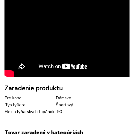
Zaradenie produktu
Pre koho:
Dámske
Typ lyžiara:
Športový
Flexia lyžiarskych topánok:
90
Tovar zaradený v kategóriách