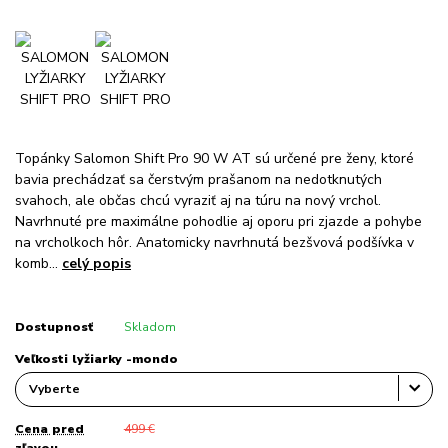
Topánky Salomon Shift Pro 90 W AT sú určené pre ženy, ktoré
bavia prechádzať sa čerstvým prašanom na nedotknutých
svahoch, ale občas chcú vyraziť aj na túru na nový vrchol.
Navrhnuté pre maximálne pohodlie aj oporu pri zjazde a pohybe
na vrcholkoch hôr. Anatomicky navrhnutá bezšvová podšívka v
komb...
celý popis
Dostupnosť
Skladom
Veľkosti lyžiarky -mondo
Cena pred
499 €
zľavou