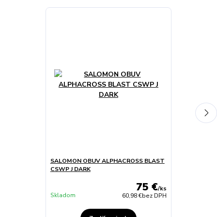
SALOMON OBUV ALPHACROSS BLAST
SALOMON OB
CSWP J DARK
CSWP J ETHE
75 €
/
ks
Skladom
Skladom
60,98 €
bez DPH