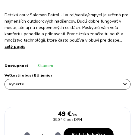
Detská obuv Salomon Patrol - laurel/vanila/empyel je určená pre
najmenších outdoorových nadšencov. Budú dobre fungovať v
meste, ale aj na nespevnených cestách. Poskytnú vám veľa
komfortu, pohodlia a priľnavosti. Francúzska značka tu použila
množstvo technológií, ktoré často používa v obuvi pre dospe...
celý popis
Dostupnosť
Skladom
Veľkosti obuvi EU junior
49 €
/
ks
39,84 €
bez DPH
Pridať do košíka