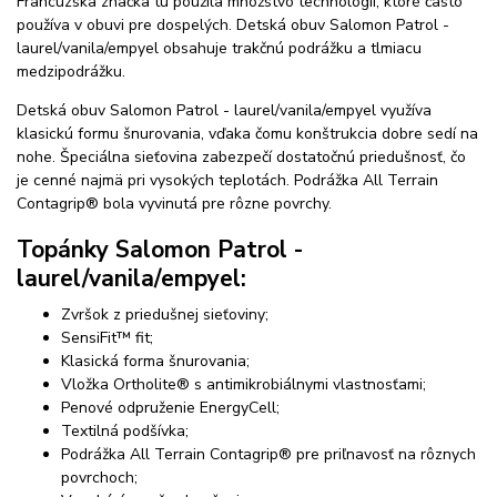
Francúzska značka tu použila množstvo technológií, ktoré často
používa v obuvi pre dospelých. Detská obuv Salomon Patrol -
laurel/vanila/empyel obsahuje trakčnú podrážku a tlmiacu
medzipodrážku.
Detská obuv Salomon Patrol - laurel/vanila/empyel využíva
klasickú formu šnurovania, vďaka čomu konštrukcia dobre sedí na
nohe. Špeciálna sieťovina zabezpečí dostatočnú priedušnosť, čo
je cenné najmä pri vysokých teplotách. Podrážka All Terrain
Contagrip® bola vyvinutá pre rôzne povrchy.
Topánky Salomon Patrol -
laurel/vanila/empyel:
Zvršok z priedušnej sieťoviny;
SensiFit™ fit;
Klasická forma šnurovania;
Vložka Ortholite® s antimikrobiálnymi vlastnosťami;
Penové odpruženie EnergyCell;
Textilná podšívka;
Podrážka All Terrain Contagrip® pre priľnavosť na rôznych
povrchoch;