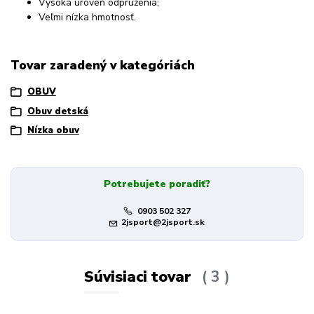
Vysoká úroveň odpruženia;
Veľmi nízka hmotnosť.
Tovar zaradený v kategóriách
OBUV
Obuv detská
Nízka obuv
Potrebujete poradiť?
0903 502 327
2jsport@2jsport.sk
Súvisiaci tovar
3