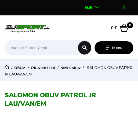
EUR
0
0 €
Menu
OBUV
Obuv detská
Nízka obuv
SALOMON OBUV PATROL
JR LAU/VAN/EM
SALOMON OBUV PATROL JR
LAU/VAN/EM