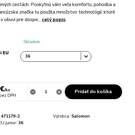
ených cestách. Poskytnú vám veľa komfortu, pohodlia a
Francúzska značka tu použila množstvo technológií, ktoré
 v obuvi pre dospe...
celý popis
Skladom
i EU
 €
/
ks
Pridať do košíka
bez DPH
471179-2
Výrobca:
Salomon
EU junior:
36