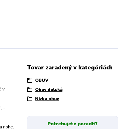
Tovar zaradený v kategóriách
OBUV
ť v
Obuv detská
Nízka obuv
l -
Potrebujete poradiť?
a nohe.