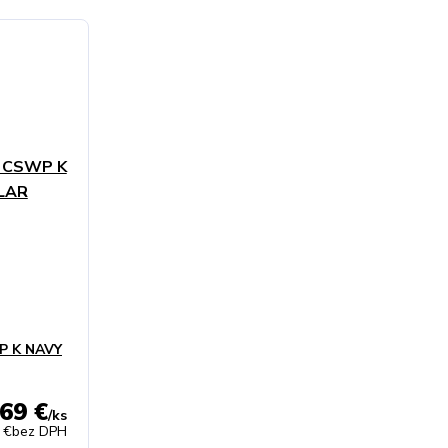
P K NAVY
69 €
/
ks
 €
bez DPH