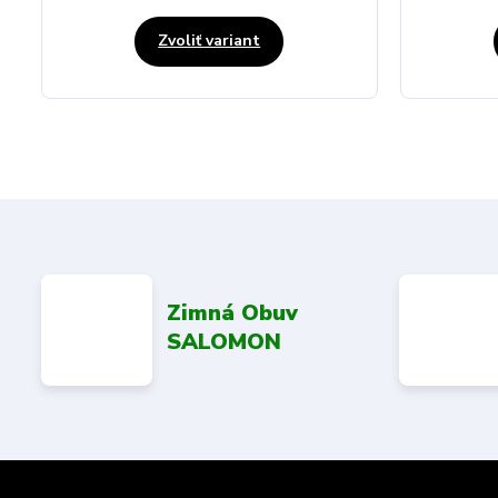
Zvoliť variant
Zimná Obuv
SALOMON