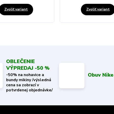
Zvoliť variant
Zvoliť variant
OBLEČENIE
VÝPREDAJ -50 %
Obuv Nike
-50% na nohavice a
bundy mikiny /výsledná
cena sa zobrazí v
potvrdenej objednávke/