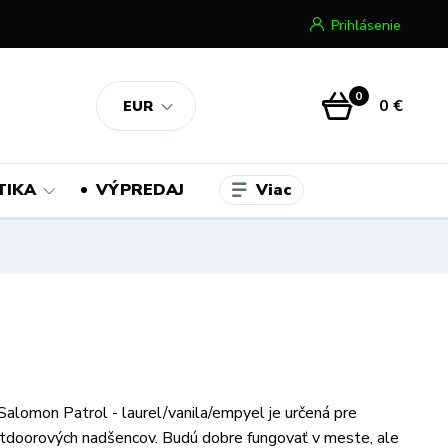
Prihlásenie
0
0 €
EUR
Viac
TIKA
VÝPREDAJ
alomon Patrol - laurel/vanila/empyel je určená pre
tdoorových nadšencov. Budú dobre fungovať v meste, ale