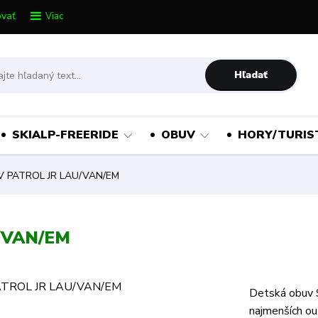
vať
Viac
Hľadať
SKIALP-FREERIDE
OBUV
HORY/TURIS
PATROL JR LAU/VAN/EM
/VAN/EM
Detská obuv S
najmenších ou