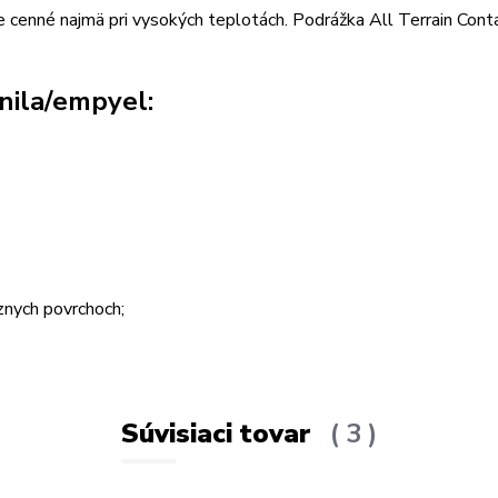
je cenné najmä pri vysokých teplotách. Podrážka All Terrain Con
nila/empyel:
znych povrchoch;
Súvisiaci tovar
3