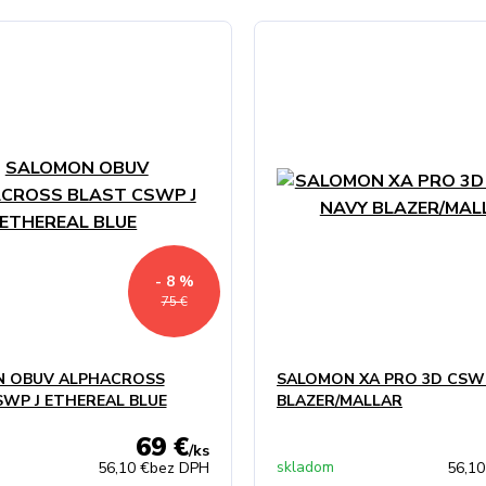
- 8 %
75 €
 OBUV ALPHACROSS
SALOMON XA PRO 3D CSW
SWP J ETHEREAL BLUE
BLAZER/MALLAR
69 €
/
ks
skladom
56,10 €
bez DPH
56,10