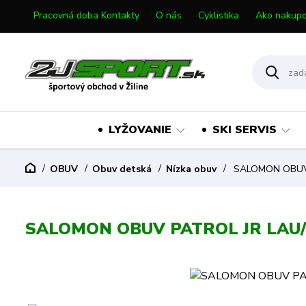
Pracovná doba Kontakty
O nás
Cyklistika
Ako nakupo
LYŽOVANIE
SKI SERVIS
OBUV
Obuv detská
Nízka obuv
SALOMON OBUV 
SALOMON OBUV PATROL JR LAU