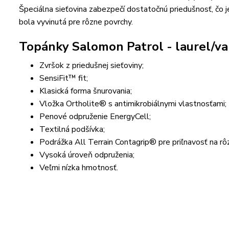
Špeciálna sieťovina zabezpečí dostatočnú priedušnosť, čo 
bola vyvinutá pre rôzne povrchy.
Topánky Salomon Patrol - laurel/va
Zvršok z priedušnej sieťoviny;
SensiFit™ fit;
Klasická forma šnurovania;
Vložka Ortholite® s antimikrobiálnymi vlastnosťami;
Penové odpruženie EnergyCell;
Textilná podšívka;
Podrážka All Terrain Contagrip® pre priľnavosť na rô
Vysoká úroveň odpruženia;
Veľmi nízka hmotnosť.