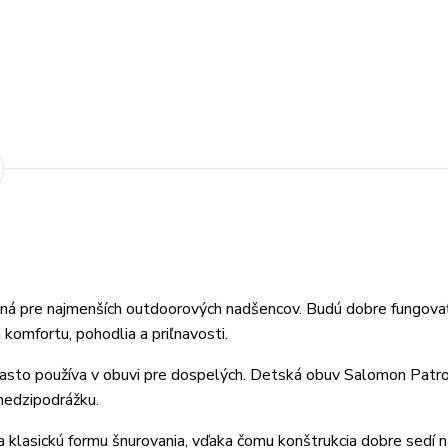
ená pre najmenších outdoorových nadšencov. Budú dobre fungova
komfortu, pohodlia a priľnavosti.
často používa v obuvi pre dospelých. Detská obuv Salomon Patro
medzipodrážku.
 klasickú formu šnurovania, vďaka čomu konštrukcia dobre sedí n