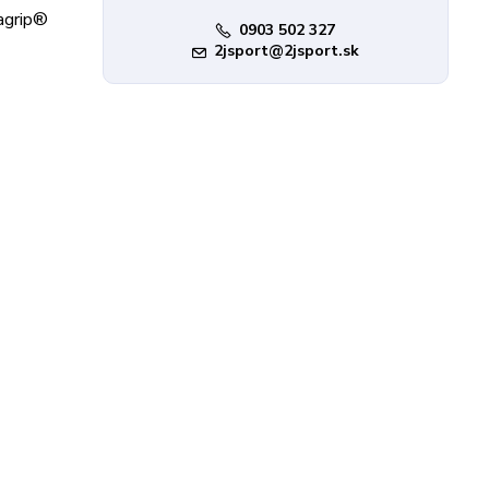
tagrip®
0903 502 327
2jsport@2jsport.sk