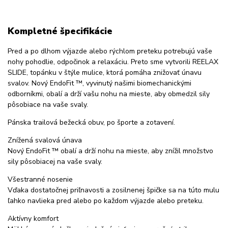
Kompletné špecifikácie
Pred a po dlhom výjazde alebo rýchlom preteku potrebujú vaše
nohy pohodlie, odpočinok a relaxáciu. Preto sme vytvorili REELAX
SLIDE, topánku v štýle mulice, ktorá pomáha znižovať únavu
svalov. Nový EndoFit ™, vyvinutý našimi biomechanickými
odborníkmi, obalí a drží vašu nohu na mieste, aby obmedzil sily
pôsobiace na vaše svaly.
Pánska trailová bežecká obuv, po športe a zotavení.
Znížená svalová únava
Nový EndoFit ™ obalí a drží nohu na mieste, aby znížil množstvo
sily pôsobiacej na vaše svaly.
Všestranné nosenie
Vďaka dostatočnej priľnavosti a zosilnenej špičke sa na túto mulu
ľahko navlieka pred alebo po každom výjazde alebo preteku.
Aktívny komfort