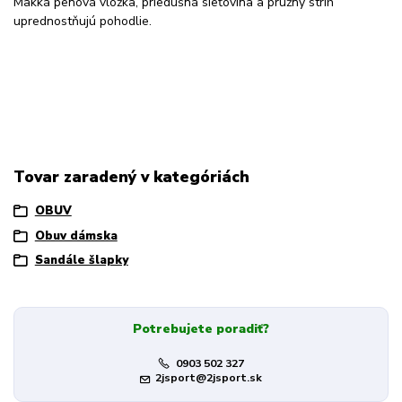
Mäkká penová vložka, priedušná sieťovina a pružný strih
uprednostňujú pohodlie.
Tovar zaradený v kategóriách
OBUV
Obuv dámska
Sandále šlapky
Potrebujete poradiť?
0903 502 327
2jsport@2jsport.sk