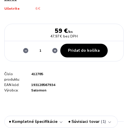
Ušetríte
6 €
59 €
/
ks
47,97 €
bez DPH
Pridať do košíka
Číslo
412785
produktu:
EAN kód:
193128567934
Výrobca:
Salomon
Kompletné špecifikácie
Súvisiaci tovar
1