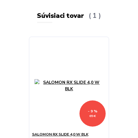
Súvisiaci tovar
1
- 9 %
65 €
SALOMON RX SLIDE 4,0 W BLK