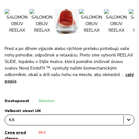
Pred a po dlhom výjazde alebo rýchlom preteku potrebujú vaše
nohy pohodlie, odpočinok a relaxáciu. Preto sme vytvorili REELAX
SLIDE, topánku v štýle mulice, ktorá pomáha znižovať únavu
svalov. Nový EndoFit ™, vyvinutý našimi biomechanickými
odborníkmi, obalí a drží vašu nohu na mieste, aby obmedzil ...
celý
popis
Dostupnosť
Skladom
Veľkosti obuvi UK
Cena pred
65 €
zľavou