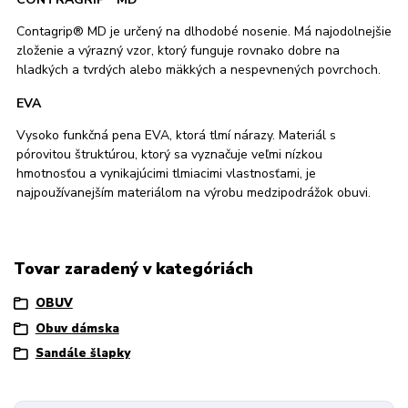
Contagrip® MD je určený na dlhodobé nosenie. Má najodolnejšie
zloženie a výrazný vzor, ktorý funguje rovnako dobre na
hladkých a tvrdých alebo mäkkých a nespevnených povrchoch.
EVA
Vysoko funkčná pena EVA, ktorá tlmí nárazy. Materiál s
pórovitou štruktúrou, ktorý sa vyznačuje veľmi nízkou
hmotnosťou a vynikajúcimi tlmiacimi vlastnosťami, je
najpoužívanejším materiálom na výrobu medzipodrážok obuvi.
Tovar zaradený v kategóriách
OBUV
Obuv dámska
Sandále šlapky