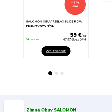
- 9 %
65 €
SALOMON OBUV REELAX SLIDE 5.0 W
SALOMON OBU
PERSIMON/WH/AL
BLK
59 €
/
ks
Skladom
Skladom
47,97 €
bez DPH
Zvoliť variant
Zimná Obuv SALOMON