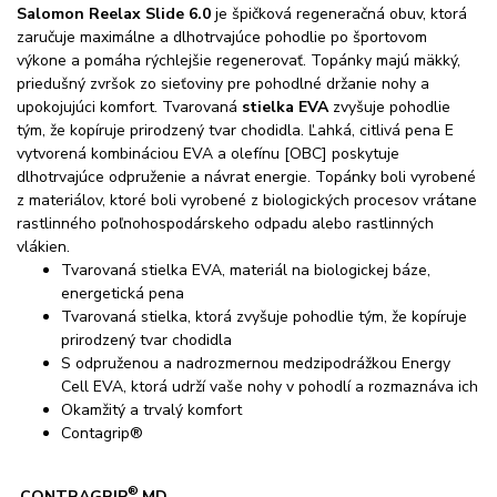
Salomon Reelax Slide 6.0
je špičková regeneračná obuv, ktorá
zaručuje maximálne a dlhotrvajúce pohodlie po športovom
výkone a pomáha
rýchlejšie regenerovať. Topánky majú mäkký,
priedušný zvršok zo sieťoviny pre pohodlné držanie nohy a
upokojujúci komfort.
Tvarovaná
stielka EVA
zvyšuje pohodlie
tým, že kopíruje prirodzený tvar chodidla. Ľa
hká, citlivá pena E
vytvorená kombináciou EVA a olefínu [OBC] poskytuje
dlhotrvajúce odpruženie a návrat energie. Topánky boli vyrobené
z materiálov,
ktoré boli vyrobené z biologických procesov vrátane
rastlinného poľnohospodárskeho odpadu alebo rastlinných
vlákien.
Tvarovaná stielka EVA, materiál na biologickej báze,
energetická pena
Tvarovaná stielka, ktorá zvyšuje pohodlie tým, že kopíruje
prirodzený tvar chodidla
S odpruženou a nadrozmernou medzipodrážkou Energy
Cell EVA, ktorá udrží vaše nohy v pohodlí a rozmaznáva ich
Okamžitý a trvalý komfort
Contagrip®
®
CONTRAGRIP
MD