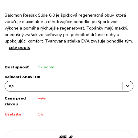
Salomon Reelax Slide 6.0 je špičková regeneračná obuv, ktorá
zaručuje maximálne a dlhotrvajúce pohodlie po športovom
výkone a pomáha rýchlejšie regenerovať. Topánky majú mäkký,
priedušný zvršok zo sieťoviny pre pohodlné držanie nohy a
upokojujúci komfort. Tvarovaná stielka EVA zvyšuje pohodlie tým,
...
celý popis
Dostupnosť
Skladom
Veľkosti obuvi UK
Cena pred
70 €
zľavou
Ušetríte
5 €