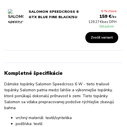
6 % zľava
SALOMON SPEEDCROSS 6
159 €
/
ks
GTX BLUE FIRE BLACK/SU
129,27 €
bez DPH
Skladom
Zvoliť variant
Kompletné špecifikácie
Dámske topánky Salomon Speedcross 6 W - tieto trailové
topánky Salomon patria medzi ľahšie a výkonnejšie topánky,
ktoré ponúkajú dokonalú priľnavosť k zemi. Tieto topánky
Salomon sa vďaka prepracovanej podošve rýchlejšie zbavujú
bahna.
vrchný materiál: textil/syntetika
podšívka: textil