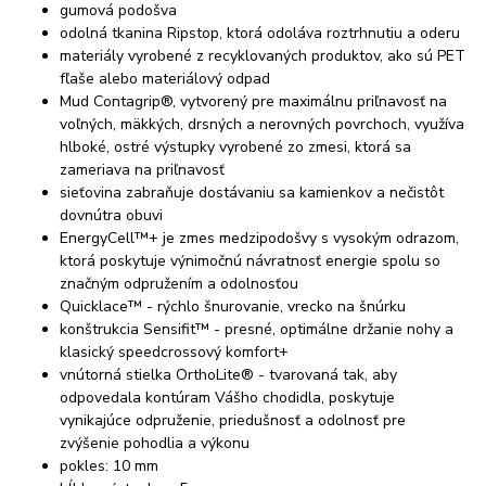
gumová podošva
odolná tkanina Ripstop, ktorá odoláva roztrhnutiu a oderu
materiály vyrobené z recyklovaných produktov, ako sú PET
fľaše alebo materiálový odpad
Mud Contagrip®, vytvorený pre maximálnu priľnavosť na
voľných, mäkkých, drsných a nerovných povrchoch, využíva
hlboké, ostré výstupky vyrobené zo zmesi, ktorá sa
zameriava na priľnavosť
sieťovina zabraňuje dostávaniu sa kamienkov a nečistôt
dovnútra obuvi
EnergyCell™+ je zmes medzipodošvy s vysokým odrazom,
ktorá poskytuje výnimočnú návratnosť energie spolu so
značným odpružením a odolnosťou
Quicklace™ - rýchlo šnurovanie, vrecko na šnúrku
konštrukcia Sensifit™ - presné, optimálne držanie nohy a
klasický speedcrossový komfort+
vnútorná stielka OrthoLite® - tvarovaná tak, aby
odpovedala kontúram Vášho chodidla, poskytuje
vynikajúce odpruženie, priedušnosť a odolnosť pre
zvýšenie pohodlia a výkonu
pokles: 10 mm