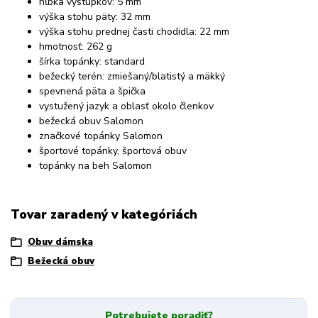
hĺbka výstupkov: 5 mm
výška stohu päty: 32 mm
výška stohu prednej časti chodidla: 22 mm
hmotnosť: 262 g
šírka topánky: standard
bežecký terén: zmiešaný/blatistý a mäkký
spevnená päta a špička
vystužený jazyk a oblasť okolo členkov
bežecká obuv Salomon
značkové topánky Salomon
športové topánky, športová obuv
topánky na beh Salomon
Tovar zaradený v kategóriách
Obuv dámska
Bežecká obuv
Potrebujete poradiť?