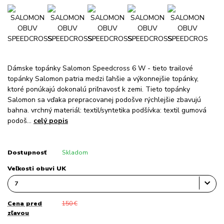
Dámske topánky Salomon Speedcross 6 W - tieto trailové
topánky Salomon patria medzi ľahšie a výkonnejšie topánky,
ktoré ponúkajú dokonalú priľnavosť k zemi. Tieto topánky
Salomon sa vďaka prepracovanej podošve rýchlejšie zbavujú
bahna. vrchný materiál: textil/syntetika podšívka: textil gumová
podoš...
celý popis
Dostupnosť
Skladom
Veľkosti obuvi UK
Cena pred
150 €
zľavou