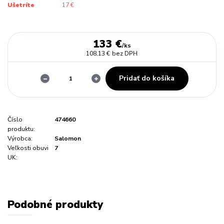
Ušetríte
17 €
133 €
/
ks
108,13 €
bez DPH
Pridať do košíka
Číslo
474660
produktu:
Výrobca:
Salomon
Veľkosti obuvi
7
UK:
Podobné produkty