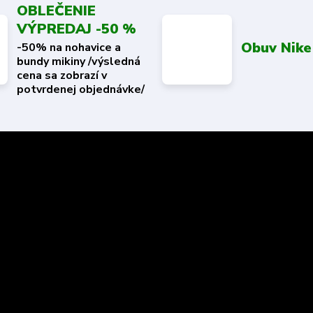
OBLEČENIE
VÝPREDAJ -50 %
Obuv Nike
-50% na nohavice a
bundy mikiny /výsledná
cena sa zobrazí v
potvrdenej objednávke/