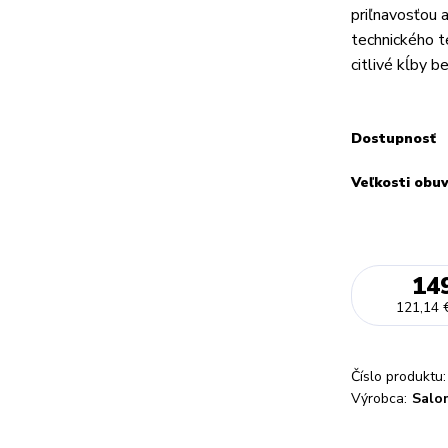
priľnavosťou 
technického t
citlivé kĺby be
Dostupnosť
Veľkosti obu
14
121,14 
Číslo produktu:
Výrobca:
Salo