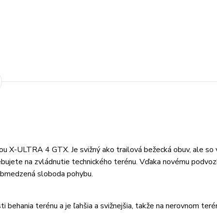
anou X-ULTRA 4 GTX. Je svižný ako trailová bežecká obuv, ale so
trebujete na zvládnutie technického terénu. Vďaka novému podvo
a obmedzená sloboda pohybu.
i behania terénu a je ľahšia a svižnejšia, takže na nerovnom ter