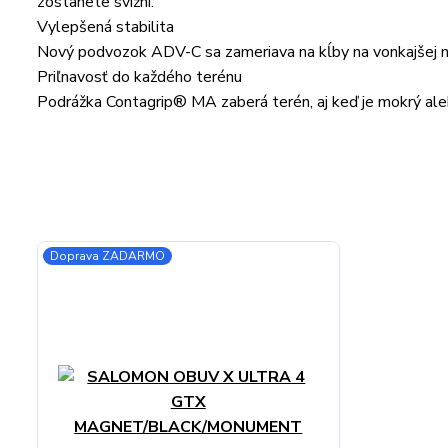
zostanete svižní.
Vylepšená stabilita
Nový podvozok ADV-C sa zameriava na kĺby na vonkajšej no
Priľnavosť do každého terénu
Podrážka Contagrip® MA zaberá terén, aj keď je mokrý alebo
Doprava ZADARMO