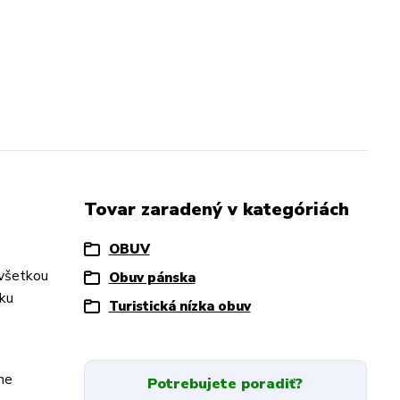
Tovar zaradený v kategóriách
OBUV
 všetkou
Obuv pánska
zku
Turistická nízka obuv
éne
Potrebujete poradiť?