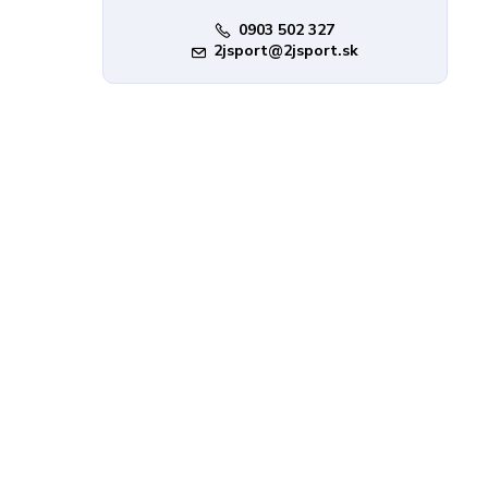
0903 502 327
2jsport@2jsport.sk