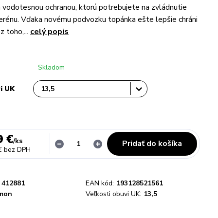
a vodotesnou ochranou, ktorú potrebujete na zvládnutie
erénu. Vďaka novému podvozku topánka ešte lepšie chráni
z toho,...
celý popis
Skladom
vi UK
9 €
/
ks
Pridať do košíka
€
bez DPH
412881
EAN kód:
193128521561
mon
Veľkosti obuvi UK:
13,5