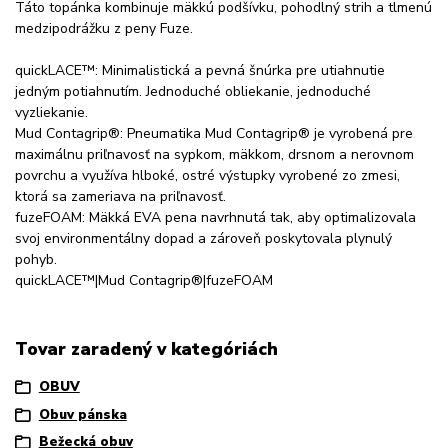
Táto topánka kombinuje mäkkú podšívku, pohodlný strih a tlmenú
medzipodrážku z peny Fuze.
quickLACE™: Minimalistická a pevná šnúrka pre utiahnutie
jedným potiahnutím. Jednoduché obliekanie, jednoduché
vyzliekanie.
Mud Contagrip®: Pneumatika Mud Contagrip® je vyrobená pre
maximálnu priľnavosť na sypkom, mäkkom, drsnom a nerovnom
povrchu a využíva hlboké, ostré výstupky vyrobené zo zmesi,
ktorá sa zameriava na priľnavosť.
fuzeFOAM: Mäkká EVA pena navrhnutá tak, aby optimalizovala
svoj environmentálny dopad a zároveň poskytovala plynulý
pohyb.
quickLACE™|Mud Contagrip®|fuzeFOAM
Tovar zaradený v kategóriách
OBUV
Obuv pánska
Bežecká obuv