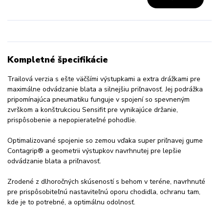
Kompletné špecifikácie
Trailová verzia s ešte väčšími výstupkami a extra drážkami pre
maximálne odvádzanie blata a silnejšiu priľnavosť. Jej podrážka
pripomínajúca pneumatiku funguje v spojení so spevneným
zvrškom a konštrukciou Sensifit pre vynikajúce držanie,
prispôsobenie a nepopierateľné pohodlie.
Optimalizované spojenie so zemou vďaka super priľnavej gume
Contagrip® a geometrii výstupkov navrhnutej pre lepšie
odvádzanie blata a priľnavosť.
Zrodené z dlhoročných skúseností s behom v teréne, navrhnuté
pre prispôsobiteľnú nastaviteľnú oporu chodidla, ochranu tam,
kde je to potrebné, a optimálnu odolnosť.