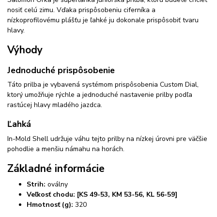
nosiť celú zimu. Vďaka prispôsobeniu ciferníka a
nízkoprofilovému plášťu je ľahké ju dokonale prispôsobiť tvaru
hlavy.
Výhody
Jednoduché prispôsobenie
Táto prilba je vybavená systémom prispôsobenia Custom Dial,
ktorý umožňuje rýchle a jednoduché nastavenie prilby podľa
rastúcej hlavy mladého jazdca.
Ľahká
In-Mold Shell udržuje váhu tejto prilby na nízkej úrovni pre väčšie
pohodlie a menšiu námahu na horách.
Základné informácie
Strih:
oválny
Veľkosť chodu:
[KS 49-53, KM 53-56, KL 56-59]
Hmotnosť (g):
320