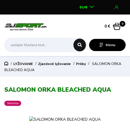
EUR
0
0 €
Menu
LYŽOVANIE
Zjazdové lyžovanie
Prilby
SALOMON ORKA
BLEACHED AQUA
SALOMON ORKA BLEACHED AQUA
Novinka