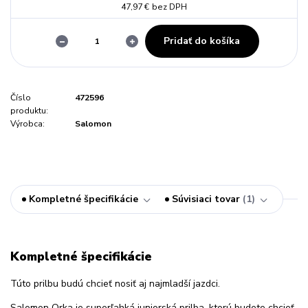
47,97 €
bez DPH
Pridať do košíka
Číslo
472596
produktu:
Výrobca:
Salomon
Kompletné špecifikácie
Súvisiaci tovar
1
Kompletné špecifikácie
Túto prilbu budú chcieť nosiť aj najmladší jazdci.
Salomon Orka je superľahká juniorská prilba, ktorú budete chcieť