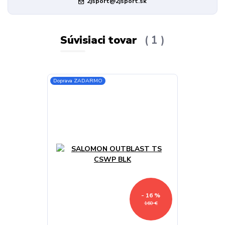
2jsport@2jsport.sk
Súvisiaci tovar
1
Doprava ZADARMO
- 16 %
160 €