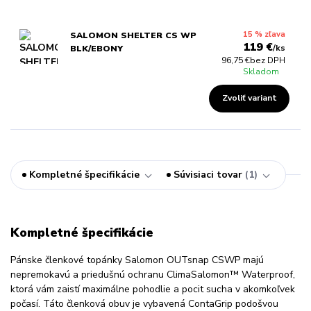
15 % zľava
SALOMON SHELTER CS WP
119 €
/
ks
BLK/EBONY
96,75 €
bez DPH
Skladom
Zvoliť variant
Kompletné špecifikácie
Súvisiaci tovar
1
Kompletné špecifikácie
Pánske členkové topánky Salomon OUTsnap CSWP majú
nepremokavú a priedušnú ochranu ClimaSalomon™ Waterproof,
ktorá vám zaistí maximálne pohodlie a pocit sucha v akomkoľvek
počasí. Táto členková obuv je vybavená ContaGrip podošvou