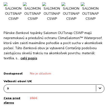
Pánske členkové topánky Salomon OUTsnap CSWP majú
nepremokavú a priedušnú ochranu ClimaSalomon™ Waterproof,
ktorá vám zaistí maximálne pohodlie a pocit sucha v akomkoľvek
počasí. Táto členková obuv je vybavená ContaGrip podošvou
zaisťujúcou skvelú trakciu na akomkoľvek povrchu. materiál:
textília, s...
celý popis
Dostupnosť
Nie je skladom
Veľkosti obuvi UK
Cena pred
150 €
zľavou