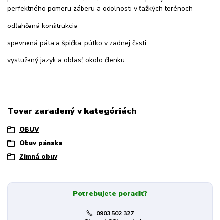
perfektného pomeru záberu a odolnosti v ťažkých terénoch
odľahčená konštrukcia
spevnená päta a špička, pútko v zadnej časti
vystužený jazyk a oblasť okolo členku
Tovar zaradený v kategóriách
OBUV
Obuv pánska
Zimná obuv
Potrebujete poradiť?
0903 502 327