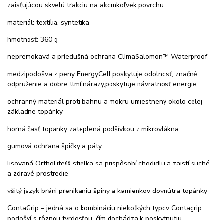
zaisťujúcou skvelú trakciu na akomkoľvek povrchu.
materiál: textília, syntetika
hmotnosť: 360 g
nepremokavá a priedušná ochrana ClimaSalomon™ Waterproof
medzipodošva z peny EnergyCell poskytuje odolnosť, značné
odpruženie a dobre tlmí nárazy,poskytuje návratnosť energie
ochranný materiál proti bahnu a mokru umiestnený okolo celej
základne topánky
horná časť topánky zateplená podšívkou z mikrovlákna
gumová ochrana špičky a päty
lisovaná OrthoLite® stielka sa prispôsobí chodidlu a zaistí suché
a zdravé prostredie
všitý jazyk bráni prenikaniu špiny a kamienkov dovnútra topánky
ContaGrip – jedná sa o kombináciu niekoľkých typov Contagrip
podošví s rôznou tvrdosťou, čím dochádza k poskytnutiu