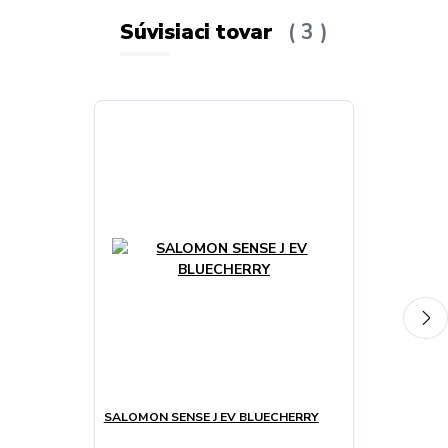
Súvisiaci tovar
3
SALOMON SENSE J EV BLUECHERRY
SALOMON OB
CSWP J BUR