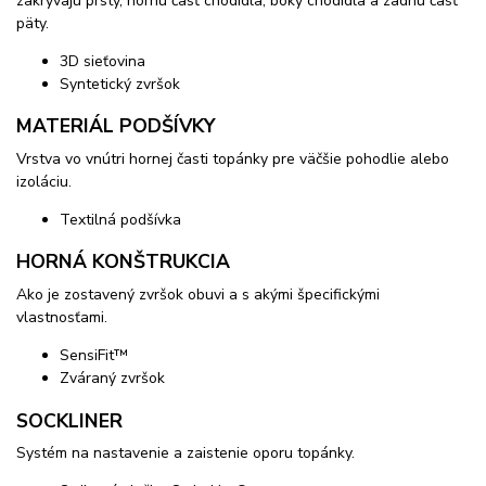
zakrývajú prsty, hornú časť chodidla, boky chodidla a zadnú časť
päty.
3D sieťovina
Syntetický zvršok
MATERIÁL PODŠÍVKY
Vrstva vo vnútri hornej časti topánky pre väčšie pohodlie alebo
izoláciu.
Textilná podšívka
HORNÁ KONŠTRUKCIA
Ako je zostavený zvršok obuvi a s akými špecifickými
vlastnosťami.
SensiFit™
Zváraný zvršok
SOCKLINER
Systém na nastavenie a zaistenie oporu topánky.