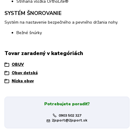
Strihaná vložka OrthoLite®
SYSTÉM ŠNOROVANIE
Systém na nastavenie bezpečného a pevného držania nohy.
Bežné šnúrky
Tovar zaradený v kategóriách
OBUV
Obuv detská
Nízka obuv
Potrebujete poradiť?
0903 502 327
2jsport@2jsport.sk