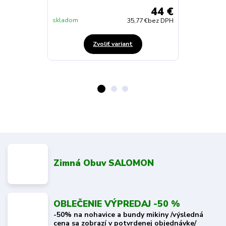
44 €
skladom
Skladom
35,77 €
bez DPH
Zvoliť variant
Zimná Obuv SALOMON
OBLEČENIE VÝPREDAJ -50 %
-50% na nohavice a bundy mikiny /výsledná
cena sa zobrazí v potvrdenej objednávke/