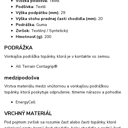
Vložka podošva:
Textil
Podšívka:
Textil
Výška podpätku (mm):
29
Výška stohu prednej časti chodidla (mm):
20
Podrážka:
Guma
Zvršok:
Textilný / Syntetický
Hmotnosť (g):
200
PODRÁŽKA
Vonkajšia podrážka topánky, ktorá je v kontakte so zemou.
All Terrain Contagrip®
medzipodošva
Vrstva materiálu medzi vnútornou a vonkajšou podrážkou
topánky, ktorá poskytuje odpruženie, tlmenie nárazov a pohodlie.
EnergyCell
VRCHNÝ MATERIÁL
Pod pojmom zvršok sa rozumie časť alebo časti topánky, ktoré