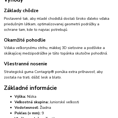
Základy chôdze
Postavené tak, aby mladé chodidlá dostali široko ďaleko vďaka
priedušným látkam, optimalizovanej geometrii podrážky a
ochrane tam, kde to najviac potrebujú.
Okamžité pohodlie
Vďaka veľkorysému strihu, mäkkej 3D sieťovine a podšívke a
skákajúcej medzipodrážke je táto topánka skutočne pohodlná.
Všestranné nosenie
Strategická guma Contagrip® ponúka extra priľnavosť, aby
zostala na trati, dážď, lesk a blato.
Základné informácie
Výška:
Nízka
Veľkostná skupina:
Juniorské veľkosti
Vodotesnosť:
Žiadna
Pokles (v mm):
9