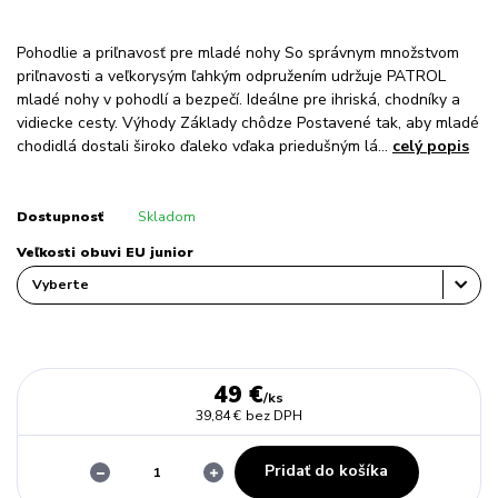
Pohodlie a priľnavosť pre mladé nohy So správnym množstvom
priľnavosti a veľkorysým ľahkým odpružením udržuje PATROL
mladé nohy v pohodlí a bezpečí. Ideálne pre ihriská, chodníky a
vidiecke cesty. Výhody Základy chôdze Postavené tak, aby mladé
chodidlá dostali široko ďaleko vďaka priedušným lá...
celý popis
Dostupnosť
Skladom
Veľkosti obuvi EU junior
49 €
/
ks
39,84 €
bez DPH
Pridať do košíka