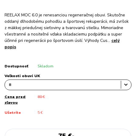
REELAX MOC 6.0 je renesanciou regeneračnej obuvi. Skutočne
oddaný dlhodobému pohodliu a športovej rekuperácii, má zvršok
z mäkkej priedušnej sieťoviny a tvarovanú stielku. Mimoriadne
všestranné a nositeľné vďaka skladaciemu podpätku a super
účinné pri regenerácii po športovom úsilí. Výhody Cus...
celý
popis
Dostupnosť
Skladom
Veľkosti obuvi UK
Cena pred
80 €
zľavou
Ušetríte
5 €