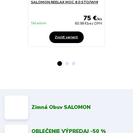
SALOMON REELAX MOC 6.0 STO/WHI
SALOMON REE
BLACK/BLACK
75 €
/
ks
Skladom
Skladom
60,98 €
bez DPH
Zvoliť variant
Zimná Obuv SALOMON
OBLEČENIE VÝPREDAJ -50 %