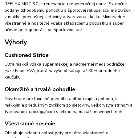
REELAX MOC 6.0 je renesanciou regeneračnej obuvi. Skutočne
oddaný dlhodobému pohodliu a športovej rekuperácii, má zvršok
z mäkkej priedušnej sieťoviny a tvarovanú stielku. Mimoriadne
všestranné a nositeľné vďaka skladaciemu podpätku a super
účinné pri regenerácii po športovom úsilí.
Výhody
Cushioned Stride
Ultra mäkká vďaka super mäkkej a nadmernej medzipodrážke
Fuze Foam EVA, ktorá navyše obsahuje až 30% prírodného
kaučuku.
Okamžité a trvalé pohodlie
Navrhnuté pre luxusné pohodlie a dlhotrvajúcu pohodu, s
mäkkým a priedušným zvrškom zo sieťoviny, veľkorysým strihom a
tvarovanou, upokojujúcou stielkou na masáž unavených nôh.
Všestranné nosenie
Obsahuje sklopnú oblasť päty pre ultra všestranné a