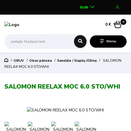
EUR
0
0 €
Menu
OBUV
Obuv pánska
Sandále / šlapky /čižmy
SALOMON
REELAX MOC 6.0 STO/WHI
SALOMON REELAX MOC 6.0 STO/WHI