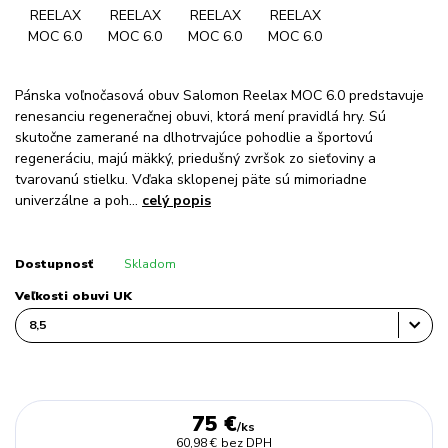
Pánska voľnočasová obuv Salomon Reelax MOC 6.0 predstavuje
renesanciu regeneračnej obuvi, ktorá mení pravidlá hry. Sú
skutočne zamerané na dlhotrvajúce pohodlie a športovú
regeneráciu, majú mäkký, priedušný zvršok zo sieťoviny a
tvarovanú stielku. Vďaka sklopenej päte sú mimoriadne
univerzálne a poh...
celý popis
Dostupnosť
Skladom
Veľkosti obuvi UK
75 €
/
ks
60,98 €
bez DPH