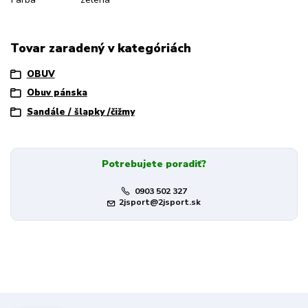
Tovar zaradený v kategóriách
OBUV
Obuv pánska
Sandále / šlapky /čižmy
Potrebujete poradiť?
0903 502 327
2jsport@2jsport.sk