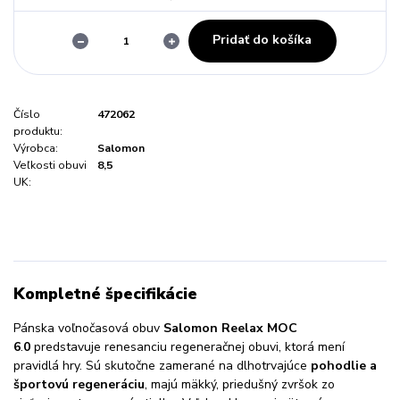
Pridať do košíka
Číslo
472062
produktu:
Výrobca:
Salomon
Veľkosti obuvi
8,5
UK:
Kompletné špecifikácie
Pánska voľnočasová obuv
Salomon Reelax MOC
6
.
0
predstavuje renesanciu regeneračnej obuvi, ktorá mení
pravidlá hry. Sú skutočne zamerané na dlhotrvajúce
pohodlie a
športovú regeneráciu
, majú mäkký, priedušný zvršok zo