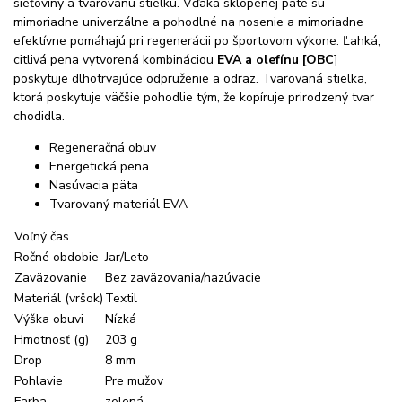
sieťoviny a tvarovanú stielku. Vďaka sklopenej päte sú
mimoriadne univerzálne a pohodlné na nosenie a mimoriadne
efektívne pomáhajú pri regenerácii po športovom výkone. Ľahká,
citlivá pena vytvorená kombináciou
EVA a olefínu [OBC
]
poskytuje dlhotrvajúce odpruženie a odraz. Tvarovaná stielka,
ktorá poskytuje väčšie pohodlie tým, že kopíruje prirodzený tvar
chodidla.
Regeneračná obuv
Energetická pena
Nasúvacia päta
Tvarovaný materiál EVA
Voľný čas
Ročné obdobie
Jar/Leto
Zaväzovanie
Bez zaväzovania/nazúvacie
Materiál (vršok)
Textil
Výška obuvi
Nízká
Hmotnosť (g)
203 g
Drop
8 mm
Pohlavie
Pre mužov
Farba
zelená