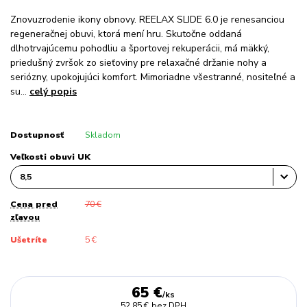
Znovuzrodenie ikony obnovy. REELAX SLIDE 6.0 je renesanciou
regeneračnej obuvi, ktorá mení hru. Skutočne oddaná
dlhotrvajúcemu pohodliu a športovej rekuperácii, má mäkký,
priedušný zvršok zo sieťoviny pre relaxačné držanie nohy a
seriózny, upokojujúci komfort. Mimoriadne všestranné, nositeľné a
su...
celý popis
Dostupnosť
Skladom
Veľkosti obuvi UK
Cena pred
70 €
zľavou
Ušetríte
5 €
65 €
/
ks
52,85 €
bez DPH