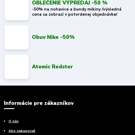
OBLEČENIE VÝPREDAJ -50 %
-50% na nohavice a bundy mikiny /výsledná
cena sa zobrazí v potvrdenej objednávke/
Obuv Nike -50%
Atomic Redster
Informácie pre zákazníkov
O nás
Ako nakupovať