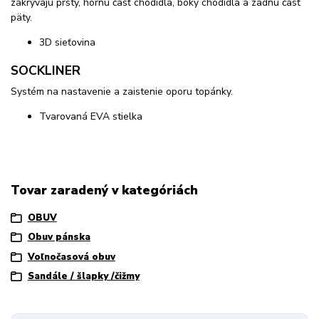
zakrývajú prsty, hornú časť chodidla, boky chodidla a zadnú časť
päty.
3D sieťovina
SOCKLINER
Systém na nastavenie a zaistenie oporu topánky.
Tvarovaná EVA stielka
Tovar zaradený v kategóriách
OBUV
Obuv pánska
Voľnočasová obuv
Sandále / šlapky /čižmy