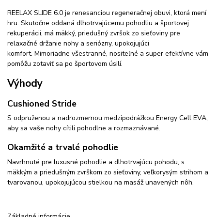
REELAX SLIDE 6.0 je renesanciou regeneračnej obuvi, ktorá mení
hru. Skutočne oddaná dlhotrvajúcemu pohodliu a športovej
rekuperácii, má mäkký, priedušný zvršok zo sieťoviny pre
relaxačné držanie nohy a seriózny, upokojujúci
komfort. Mimoriadne všestranné, nositeľné a super efektívne vám
pomôžu zotaviť sa po športovom úsilí.
Výhody
Cushioned Stride
S odpruženou a nadrozmernou medzipodrážkou Energy Cell EVA,
aby sa vaše nohy cítili pohodlne a rozmaznávané.
Okamžité a trvalé pohodlie
Navrhnuté pre luxusné pohodlie a dlhotrvajúcu pohodu, s
mäkkým a priedušným zvrškom zo sieťoviny, veľkorysým strihom a
tvarovanou, upokojujúcou stielkou na masáž unavených nôh.
Základné informácie