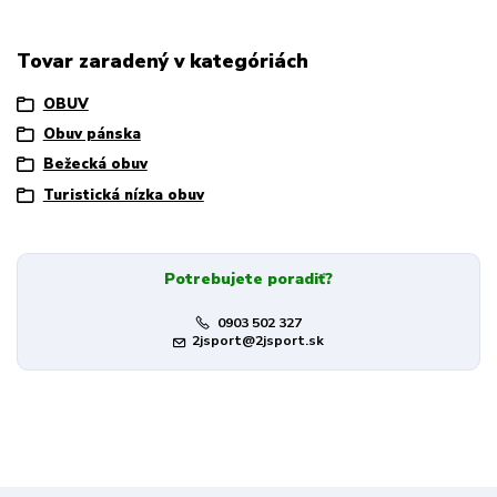
Tovar zaradený v kategóriách
OBUV
Obuv pánska
Bežecká obuv
Turistická nízka obuv
Potrebujete poradiť?
0903 502 327
2jsport@2jsport.sk