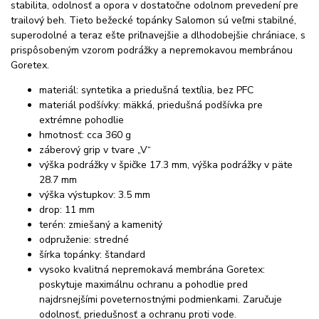
stabilita, odolnosť a opora v dostatočne odolnom prevedení pre
trailový beh. Tieto bežecké topánky Salomon sú veľmi stabilné,
superodolné a teraz ešte priľnavejšie a dlhodobejšie chrániace, s
prispôsobeným vzorom podrážky a nepremokavou membránou
Goretex.
materiál: syntetika a priedušná textília, bez PFC
materiál podšívky: mäkká, priedušná podšívka pre
extrémne pohodlie
hmotnosť: cca 360 g
záberový grip v tvare „V“
výška podrážky v špičke 17.3 mm, výška podrážky v päte
28.7 mm
výška výstupkov: 3.5 mm
drop: 11 mm
terén: zmiešaný a kamenitý
odpruženie: stredné
šírka topánky: štandard
vysoko kvalitná nepremokavá membrána Goretex:
poskytuje maximálnu ochranu a pohodlie pred
najdrsnejšími poveternostnými podmienkami. Zaručuje
odolnosť, priedušnosť a ochranu proti vode.