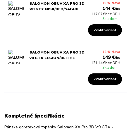
10 % zľava
SALOMON OBUV XA PRO 3D
144 €
/
ks
V8 GTX NISK/RED/SAFARI
117,07 €
bez DPH
Skladom
Zvoliť variant
12 % zľava
SALOMON OBUV XA PRO 3D
149 €
/
ks
v8 GTX LEGION/BLITHE
121,14 €
bez DPH
Skladom
Zvoliť variant
Kompletné špecifikácie
Pánske goretexové topánky Salomon XA Pro 3D V9 GTX -