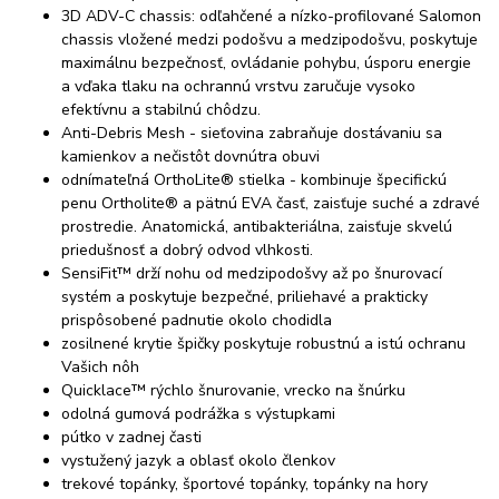
3D ADV-C chassis: odľahčené a nízko-profilované Salomon
chassis vložené medzi podošvu a medzipodošvu, poskytuje
maximálnu bezpečnosť, ovládanie pohybu, úsporu energie
a vďaka tlaku na ochrannú vrstvu zaručuje vysoko
efektívnu a stabilnú chôdzu.
Anti-Debris Mesh - sieťovina zabraňuje dostávaniu sa
kamienkov a nečistôt dovnútra obuvi
odnímateľná OrthoLite® stielka - kombinuje špecifickú
penu Ortholite® a pätnú EVA časť, zaisťuje suché a zdravé
prostredie. Anatomická, antibakteriálna, zaisťuje skvelú
priedušnosť a dobrý odvod vlhkosti.
SensiFit™ drží nohu od medzipodošvy až po šnurovací
systém a poskytuje bezpečné, priliehavé a prakticky
prispôsobené padnutie okolo chodidla
zosilnené krytie špičky poskytuje robustnú a istú ochranu
Vašich nôh
Quicklace™ rýchlo šnurovanie, vrecko na šnúrku
odolná gumová podrážka s výstupkami
pútko v zadnej časti
vystužený jazyk a oblasť okolo členkov
trekové topánky, športové topánky, topánky na hory