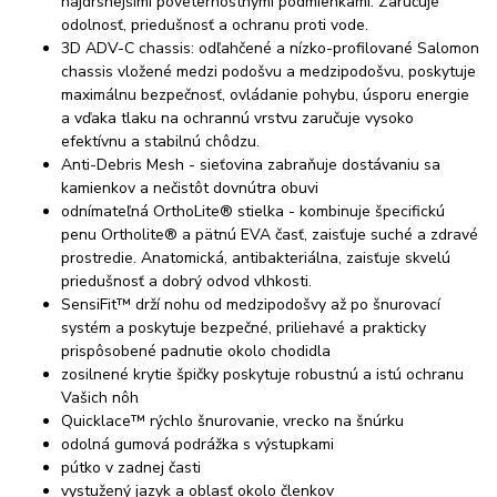
najdrsnejšími poveternostnými podmienkami. Zaručuje
odolnosť, priedušnosť a ochranu proti vode.
3D ADV-C chassis: odľahčené a nízko-profilované Salomon
chassis vložené medzi podošvu a medzipodošvu, poskytuje
maximálnu bezpečnosť, ovládanie pohybu, úsporu energie
a vďaka tlaku na ochrannú vrstvu zaručuje vysoko
efektívnu a stabilnú chôdzu.
Anti-Debris Mesh - sieťovina zabraňuje dostávaniu sa
kamienkov a nečistôt dovnútra obuvi
odnímateľná OrthoLite® stielka - kombinuje špecifickú
penu Ortholite® a pätnú EVA časť, zaisťuje suché a zdravé
prostredie. Anatomická, antibakteriálna, zaisťuje skvelú
priedušnosť a dobrý odvod vlhkosti.
SensiFit™ drží nohu od medzipodošvy až po šnurovací
systém a poskytuje bezpečné, priliehavé a prakticky
prispôsobené padnutie okolo chodidla
zosilnené krytie špičky poskytuje robustnú a istú ochranu
Vašich nôh
Quicklace™ rýchlo šnurovanie, vrecko na šnúrku
odolná gumová podrážka s výstupkami
pútko v zadnej časti
vystužený jazyk a oblasť okolo členkov