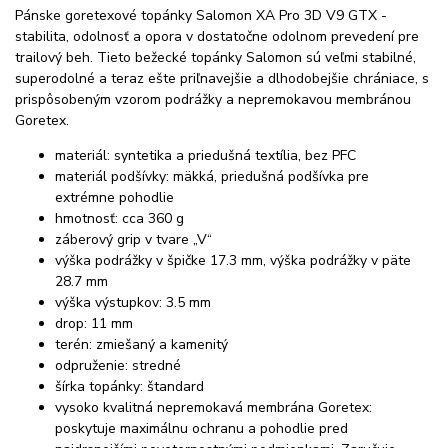
Pánske goretexové topánky Salomon XA Pro 3D V9 GTX -
stabilita, odolnosť a opora v dostatočne odolnom prevedení pre
trailový beh. Tieto bežecké topánky Salomon sú veľmi stabilné,
superodolné a teraz ešte priľnavejšie a dlhodobejšie chrániace, s
prispôsobeným vzorom podrážky a nepremokavou membránou
Goretex.
materiál: syntetika a priedušná textília, bez PFC
materiál podšívky: mäkká, priedušná podšívka pre
extrémne pohodlie
hmotnosť: cca 360 g
záberový grip v tvare „V“
výška podrážky v špičke 17.3 mm, výška podrážky v päte
28.7 mm
výška výstupkov: 3.5 mm
drop: 11 mm
terén: zmiešaný a kamenitý
odpruženie: stredné
šírka topánky: štandard
vysoko kvalitná nepremokavá membrána Goretex:
poskytuje maximálnu ochranu a pohodlie pred