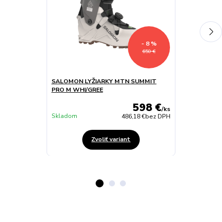
- 8 %
650 €
SALOMON LYŽIARKY MTN SUMMIT
SALOMON LY
PRO M WHI/GREE
PRO W WHI/B
598 €
/
ks
Skladom
Skladom
486,18 €
bez DPH
Zvoliť variant