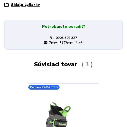
Skialp Lyžiarky
Potrebujete poradiť?
0903 502 327
2jsport@2jsport.sk
Súvisiaci tovar
3
Doprava ZADARMO
Doprava ZADA