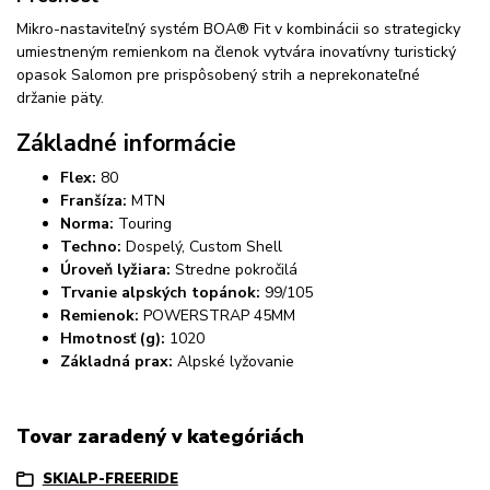
Mikro-nastaviteľný systém BOA® Fit v kombinácii so strategicky
umiestneným remienkom na členok vytvára inovatívny turistický
opasok Salomon pre prispôsobený strih a neprekonateľné
držanie päty.
Základné informácie
Flex:
80
Franšíza:
MTN
Norma:
Touring
Techno:
Dospelý, Custom Shell
Úroveň lyžiara:
Stredne pokročilá
Trvanie alpských topánok:
99/105
Remienok:
POWERSTRAP 45MM
Hmotnosť (g):
1020
Základná prax:
Alpské lyžovanie
Tovar zaradený v kategóriách
SKIALP-FREERIDE