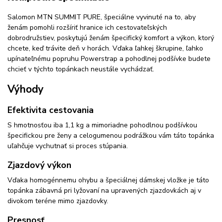
Salomon MTN SUMMIT PURE, špeciálne vyvinuté na to, aby
ženám pomohli rozšíriť hranice ich cestovateľských
dobrodružstiev, poskytujú ženám špecifický komfort a výkon, ktorý
chcete, keď trávite deň v horách. Vďaka ľahkej škrupine, ľahko
upínateľnému popruhu Powerstrap a pohodlnej podšívke budete
chcieť v týchto topánkach neustále vychádzať.
Výhody
Efektivita cestovania
S hmotnosťou iba 1,1 kg a mimoriadne pohodlnou podšívkou
špecifickou pre ženy a celogumenou podrážkou vám táto topánka
uľahčuje vychutnať si proces stúpania.
Zjazdový výkon
Vďaka homogénnemu ohybu a špeciálnej dámskej vložke je táto
topánka zábavná pri lyžovaní na upravených zjazdovkách aj v
divokom teréne mimo zjazdovky.
Presnosť