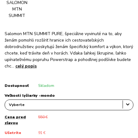
Salomon MTN SUMMIT PURE, špeciálne vyvinuté na to, aby
ženám pomohli rozšíriť hranice ich cestovateľských
dobrodružstiev, poskytujú ženám špecifický komfort a výkon, ktorý
chcete, keď trávite deň v horách. Vďaka ľahkej škrupine, ľahko
upínateľnému popruhu Powerstrap a pohodlnej podšívke budete
chc...
celý popis
Dostupnosť
Skladom
Veľkosti lyžiarky -mondo
Cena pred
550 €
zľavou
Ušetríte
91 €