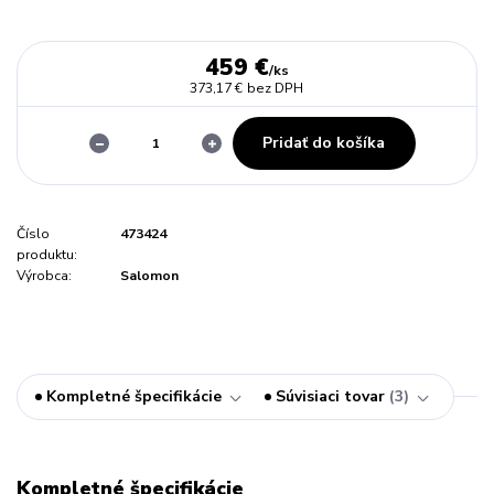
459 €
/
ks
373,17 €
bez DPH
Pridať do košíka
Číslo
473424
produktu:
Výrobca:
Salomon
Kompletné špecifikácie
Súvisiaci tovar
3
Kompletné špecifikácie