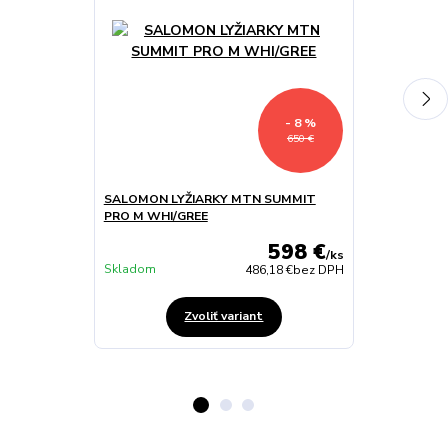
- 8 %
650 €
SALOMON LYŽIARKY MTN SUMMIT
SALOMON LY
PRO M WHI/GREE
PRO W WHI/B
598 €
/
ks
Skladom
Skladom
486,18 €
bez DPH
Zvoliť variant