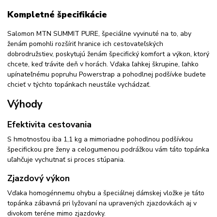
Kompletné špecifikácie
Salomon MTN SUMMIT PURE, špeciálne vyvinuté na to, aby
ženám pomohli rozšíriť hranice ich cestovateľských
dobrodružstiev, poskytujú ženám špecifický komfort a výkon, ktorý
chcete, keď trávite deň v horách. Vďaka ľahkej škrupine, ľahko
upínateľnému popruhu Powerstrap a pohodlnej podšívke budete
chcieť v týchto topánkach neustále vychádzať.
Výhody
Efektivita cestovania
S hmotnosťou iba 1,1 kg a mimoriadne pohodlnou podšívkou
špecifickou pre ženy a celogumenou podrážkou vám táto topánka
uľahčuje vychutnať si proces stúpania.
Zjazdový výkon
Vďaka homogénnemu ohybu a špeciálnej dámskej vložke je táto
topánka zábavná pri lyžovaní na upravených zjazdovkách aj v
divokom teréne mimo zjazdovky.