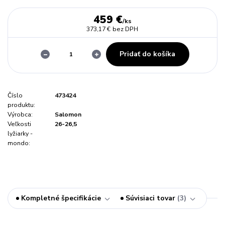
459 €
/
ks
373,17 €
bez DPH
Pridať do košíka
Číslo
473424
produktu:
Výrobca:
Salomon
Veľkosti
26-26,5
lyžiarky -
mondo:
Kompletné špecifikácie
Súvisiaci tovar
3