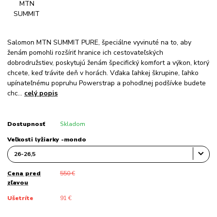
Salomon MTN SUMMIT PURE, špeciálne vyvinuté na to, aby
ženám pomohli rozšíriť hranice ich cestovateľských
dobrodružstiev, poskytujú ženám špecifický komfort a výkon, ktorý
chcete, keď trávite deň v horách. Vďaka ľahkej škrupine, ľahko
upínateľnému popruhu Powerstrap a pohodlnej podšívke budete
chc...
celý popis
Dostupnosť
Skladom
Veľkosti lyžiarky -mondo
Cena pred
550 €
zľavou
Ušetríte
91 €