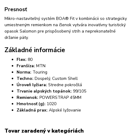
Presnosť
Mikro-nastaviteľný systém BOA® Fit v kombinácii so strategicky
umiestneným remienkom na členok vytvára inovatívny turistický
opasok Salomon pre prispôsobený strih a neprekonateľné
držanie päty.
Základné informácie
Flex:
80
Franšíza:
MTN
Norma:
Touring
Techno:
Dospelý, Custom Shell
Úroveň lyžiara:
Stredne pokročilá
Trvanie alpských topánok:
99/105
Remienok:
POWERSTRAP 45MM
Hmotnosť (g):
1020
Základná prax:
Alpské lyžovanie
Tovar zaradený v kategóriách