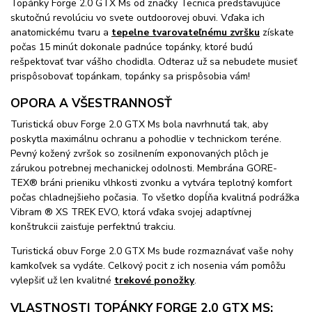
Topánky Forge 2.0 GTX Ms od značky Tecnica predstavujúce
skutočnú revolúciu vo svete outdoorovej obuvi. Vďaka ich
anatomickému tvaru a
tepelne tvarovateľnému zvršku
získate
počas 15 minút dokonale padnúce topánky, ktoré budú
rešpektovať tvar vášho chodidla. Odteraz už sa nebudete musieť
prispôsobovať topánkam, topánky sa prispôsobia vám!
OPORA A VŠESTRANNOSŤ
Turistická obuv Forge 2.0 GTX Ms bola navrhnutá tak, aby
poskytla maximálnu ochranu a pohodlie v technickom teréne.
Pevný kožený zvršok so zosilnením exponovaných plôch je
zárukou potrebnej mechanickej odolnosti. Membrána GORE-
TEX® bráni prieniku vlhkosti zvonku a vytvára teplotný komfort
počas chladnejšieho počasia. To všetko dopĺňa kvalitná podrážka
Vibram ® XS TREK EVO, ktorá vďaka svojej adaptívnej
konštrukcii zaisťuje perfektnú trakciu.
Turistická obuv Forge 2.0 GTX Ms bude rozmaznávať vaše nohy
kamkoľvek sa vydáte. Celkový pocit z ich nosenia vám pomôžu
vylepšiť už len kvalitné
trekové ponožky
.
VLASTNOSTI TOPÁNKY FORGE 2.0 GTX MS: