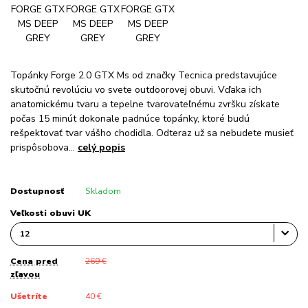
Topánky Forge 2.0 GTX Ms od značky Tecnica predstavujúce
skutočnú revolúciu vo svete outdoorovej obuvi. Vďaka ich
anatomickému tvaru a tepelne tvarovateľnému zvršku získate
počas 15 minút dokonale padnúce topánky, ktoré budú
rešpektovať tvar vášho chodidla. Odteraz už sa nebudete musieť
prispôsobova...
celý popis
Dostupnosť
Skladom
Veľkosti obuvi UK
Cena pred
269 €
zľavou
Ušetríte
40 €