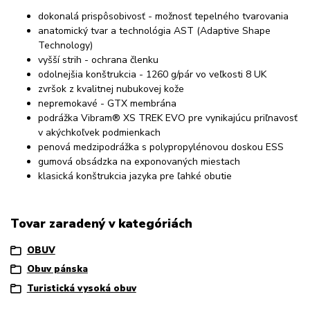
dokonalá prispôsobivosť - možnosť tepelného tvarovania
anatomický tvar a technológia AST (Adaptive Shape
Technology)
vyšší strih - ochrana členku
odolnejšia konštrukcia - 1260 g/pár vo veľkosti 8 UK
zvršok z kvalitnej nubukovej kože
nepremokavé - GTX membrána
podrážka Vibram® XS TREK EVO pre vynikajúcu priľnavosť
v akýchkoľvek podmienkach
penová medzipodrážka s polypropylénovou doskou ESS
gumová obsádzka na exponovaných miestach
klasická konštrukcia jazyka pre ľahké obutie
Tovar zaradený v kategóriách
OBUV
Obuv pánska
Turistická vysoká obuv