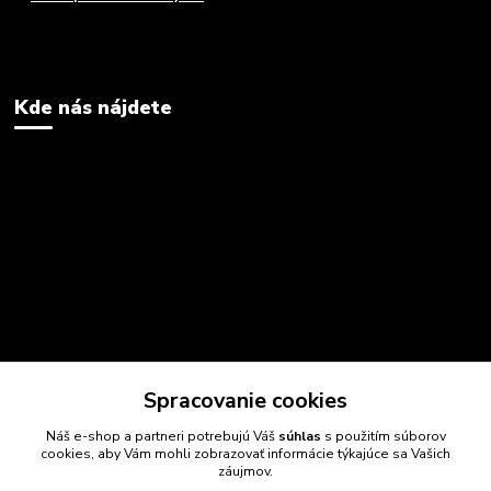
Kde nás nájdete
Spracovanie cookies
Náš e-shop a partneri potrebujú Váš
súhlas
s použitím súborov
cookies, aby Vám mohli zobrazovať informácie týkajúce sa Vašich
záujmov.