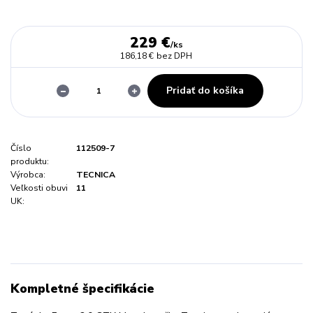
229 €
/
ks
186,18 €
bez DPH
Pridať do košíka
Číslo
112509-7
produktu:
Výrobca:
TECNICA
Veľkosti obuvi
11
UK:
Kompletné špecifikácie