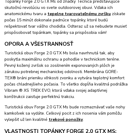
Topánky Forge 2.0 GTX Ms od značky Tecnica predstavujúce
skutočnú revolúciu vo svete outdoorovej obuvi. Vďaka ich
anatomickému tvaru a
tepelne tvarovateľnému zvršku
získate
počas 15 minút dokonale padnúce topánky, ktoré budú
rešpektovať tvar vášho chodidla. Odteraz už sa nebudete musieť
prispôsobovať topánkam, topánky sa prispôsobia vám!
OPORA A VŠESTRANNOSŤ
Turistická obuv Forge 2.0 GTX Ms bola navrhnutá tak, aby
poskytla maximálnu ochranu a pohodlie v technickom teréne.
Pevný kožený zvršok so zosilnením exponovaných plôch je
zárukou potrebnej mechanickej odolnosti. Membrána GORE-
TEX® bráni prieniku vlhkosti zvonku a vytvára teplotný komfort
počas chladnejšieho počasia. To všetko dopĺňa kvalitná podrážka
Vibram ® XS TREK EVO, ktorá vďaka svojej adaptívnej
konštrukcii zaisťuje perfektnú trakciu.
Turistická obuv Forge 2.0 GTX Ms bude rozmaznávať vaše nohy
kamkoľvek sa vydáte. Celkový pocit z ich nosenia vám pomôžu
vylepšiť už len kvalitné
trekové ponožky
.
VLASTNOSTI TOPÁNKY FORGE 2.0 GTX MS: