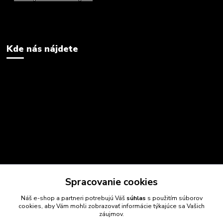
Kde nás nájdete
Spracovanie cookies
Náš e-shop a partneri potrebujú Váš
súhlas
s použitím súborov
cookies, aby Vám mohli zobrazovať informácie týkajúce sa Vašich
záujmov.