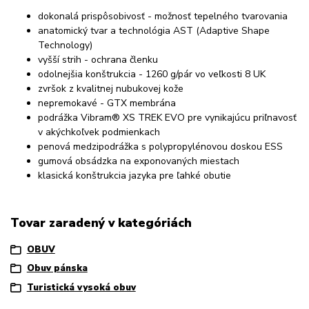
dokonalá prispôsobivosť - možnosť tepelného tvarovania
anatomický tvar a technológia AST (Adaptive Shape
Technology)
vyšší strih - ochrana členku
odolnejšia konštrukcia - 1260 g/pár vo veľkosti 8 UK
zvršok z kvalitnej nubukovej kože
nepremokavé - GTX membrána
podrážka Vibram® XS TREK EVO pre vynikajúcu priľnavosť
v akýchkoľvek podmienkach
penová medzipodrážka s polypropylénovou doskou ESS
gumová obsádzka na exponovaných miestach
klasická konštrukcia jazyka pre ľahké obutie
Tovar zaradený v kategóriách
OBUV
Obuv pánska
Turistická vysoká obuv