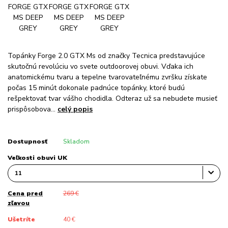
Topánky Forge 2.0 GTX Ms od značky Tecnica predstavujúce
skutočnú revolúciu vo svete outdoorovej obuvi. Vďaka ich
anatomickému tvaru a tepelne tvarovateľnému zvršku získate
počas 15 minút dokonale padnúce topánky, ktoré budú
rešpektovať tvar vášho chodidla. Odteraz už sa nebudete musieť
prispôsobova...
celý popis
Dostupnosť
Skladom
Veľkosti obuvi UK
Cena pred
269 €
zľavou
Ušetríte
40 €