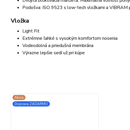
Dvojitá blokovacia manžeta: Maximálna voľnosť pohyb
Podošva: ISO 9523 s low-tech vložkami a VIBRAM
Vložka
Light Fit
Extrémne ľahké s vysokým komfortom nosenia
Vodeodolná a priedušná membrána
Výrazne lepšie sedí už pri kúpe
Akcia
Doprava ZADARMO