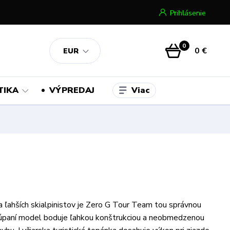
Prihlásenie
0
0 €
EUR
Viac
TIKA
VÝPREDAJ
a ľahších skialpinistov je Zero G Tour Team tou správnou
túpaní model boduje ľahkou konštrukciou a neobmedzenou