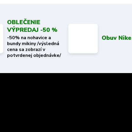
OBLEČENIE
VÝPREDAJ -50 %
Obuv Nike
-50% na nohavice a
bundy mikiny /výsledná
cena sa zobrazí v
potvrdenej objednávke/