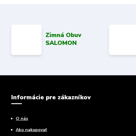
Zimná Obuv
SALOMON
Informácie pre zákazníkov
O nás
Ako nakupovať