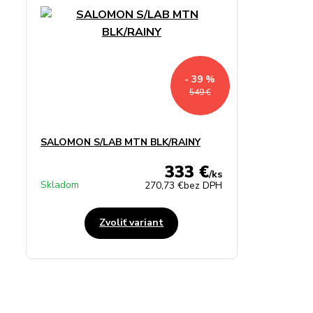
- 39 %
549 €
SALOMON S/LAB MTN BLK/RAINY
333 €
/
ks
Skladom
270,73 €
bez DPH
Zvoliť variant