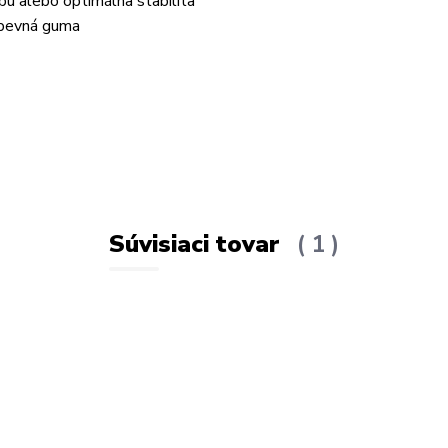
u alebo optimálna stabilita
 pevná guma
Súvisiaci tovar
1