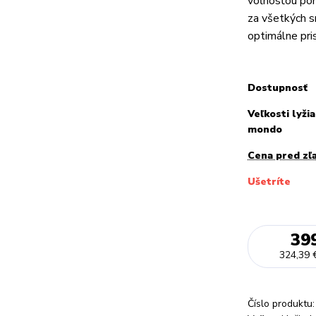
voľnosťou poh
za všetkých 
optimálne pri
Dostupnosť
Veľkosti lyžia
mondo
Cena pred zľ
Ušetríte
39
324,39 
Číslo produktu: