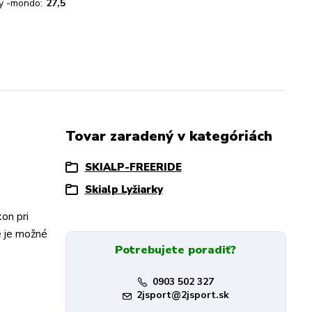
ky -mondo:
27,5
Tovar zaradený v kategóriách
SKIALP-FREERIDE
Skialp Lyžiarky
on pri
e je možné
Potrebujete poradiť?
0903 502 327
2jsport@2jsport.sk