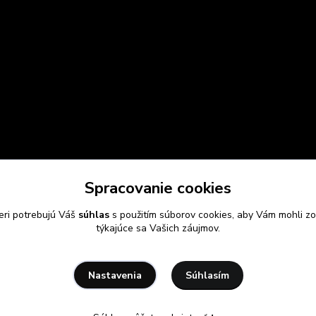
Spracovanie cookies
eri potrebujú Váš
súhlas
s použitím súborov cookies, aby Vám mohli zo
týkajúce sa Vašich záujmov.
Súhlasím
Nastavenia