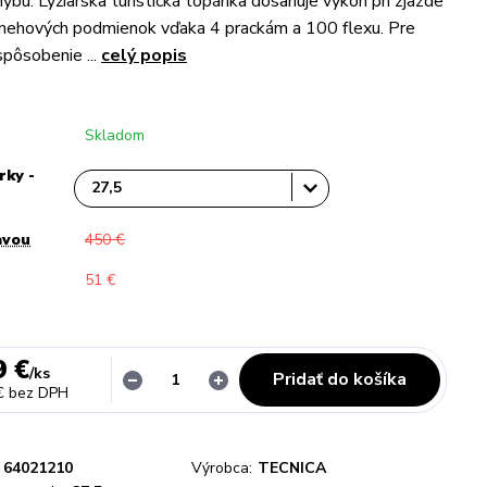
ybu. Lyžiarska turistická topánka dosahuje výkon pri zjazde
snehových podmienok vďaka 4 prackám a 100 flexu. Pre
spôsobenie ...
celý popis
Skladom
rky -
avou
450 €
51 €
9 €
/
ks
Pridať do košíka
€
bez DPH
64021210
Výrobca:
TECNICA