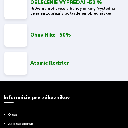
OBLEČENIE VÝPREDAJ -50 %
-50% na nohavice a bundy mikiny /výsledná
cena sa zobrazí v potvrdenej objednávke/
Obuv Nike -50%
Atomic Redster
Informácie pre zákazníkov
O nás
Ako nakupovať