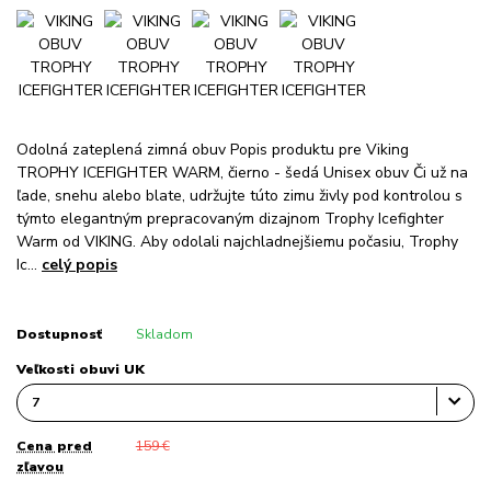
Odolná zateplená zimná obuv Popis produktu pre Viking
TROPHY ICEFIGHTER WARM, čierno - šedá Unisex obuv Či už na
ľade, snehu alebo blate, udržujte túto zimu živly pod kontrolou s
týmto elegantným prepracovaným dizajnom Trophy Icefighter
Warm od VIKING. Aby odolali najchladnejšiemu počasiu, Trophy
Ic...
celý popis
Dostupnosť
Skladom
Veľkosti obuvi UK
Cena pred
159 €
zľavou