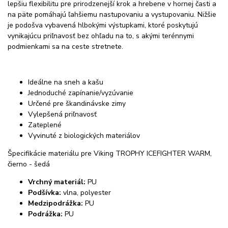
lepšiu flexibilitu pre prirodzenejší krok a hrebene v hornej časti a
na päte pomáhajú ľahšiemu nastupovaniu a vystupovaniu. Nižšie
je podošva vybavená hlbokými výstupkami, ktoré poskytujú
vynikajúcu priľnavosť bez ohľadu na to, s akými terénnymi
podmienkami sa na ceste stretnete.
Ideálne na sneh a kašu
Jednoduché zapínanie/vyzúvanie
Určené pre škandinávske zimy
Vylepšená priľnavosť
Zateplené
Vyvinuté z biologických materiálov
Špecifikácie materiálu pre Viking TROPHY ICEFIGHTER WARM,
čierno - šedá
Vrchný materiál:
PU
Podšívka:
vlna, polyester
Medzipodrážka:
PU
Podrážka:
PU