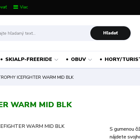
vať
Viac
Hľadať
SKIALP-FREERIDE
OBUV
HORY/TURIS
TROPHY ICEFIGHTER WARM MID BLK
TER WARM MID BLK
S gumenou č
nájdete svojh