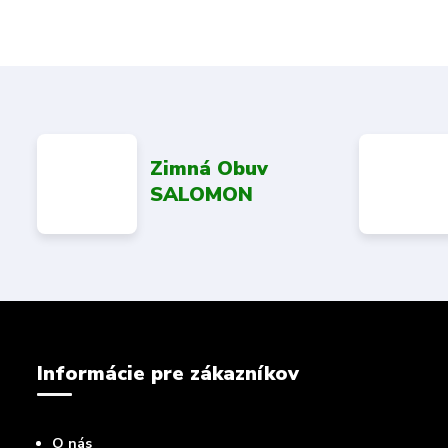
Zimná Obuv
SALOMON
Informácie pre zákazníkov
O nás