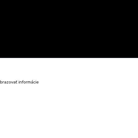
brazovať informácie
Vytvorené na
Eshop-rychlo.sk