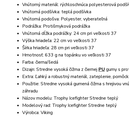
Vnútorný materiál: rýchloschnúca polyesterová podší
Vnútorná podšívka: teplá podšívka
Vnútorná podošva: Polyester, vyberateľná
Podrážka: Protišmyková podrážka
Vnútorná dĺžka podrážky: 24 cm pri veľkosti 37
Výška hriadeľa: 22 cm vo veľkosti 37
Šírka hriadeľa: 28 cm pri veľkosti 37
Hmotnosť: 633 g na topánku vo veľkosti 37
Farba: čierna/šedá
Dizajn: Stredne vysoká čižma z čiernej
PU
gumy s prot
Extra: Ľahký a robustný materiál, zateplenie, pomôck
Použitie: Stredne vysoká gumená čižma s hrejivou vn
záhradu
Názov modelu: Trophy Icefighter Stredne teplý
Modelový rad: Trophy Icefighter Stredne teplý
Výrobca: Viking