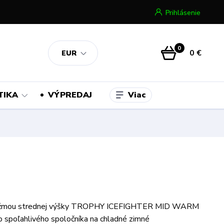
Prihlásenie
0
0 €
EUR
Viac
TIKA
VÝPREDAJ
ižmou strednej výšky TROPHY ICEFIGHTER MID WARM
o spoľahlivého spoločníka na chladné zimné