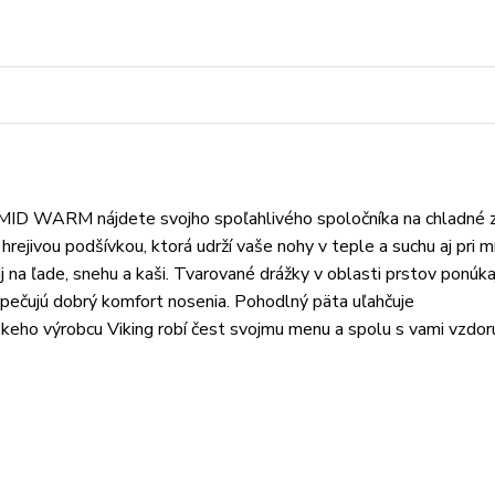
D WARM nájdete svojho spoľahlivého spoločníka na chladné 
hrejivou podšívkou, ktorá udrží vaše nohy v teple a suchu aj pri 
j na ľade, snehu a kaši. Tvarované drážky v oblasti prstov ponúka
ezpečujú dobrý komfort nosenia. Pohodlný päta uľahčuje
výrobcu Viking robí čest svojmu menu a spolu s vami vzdoru