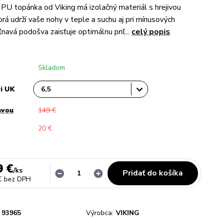
 PU topánka od Viking má izolačný materiál s hrejivou
rá udrží vaše nohy v teple a suchu aj pri mínusových
ľnavá podošva zaisťuje optimálnu priľ...
celý popis
Skladom
vi UK
avou
149 €
20 €
9 €
/
ks
Pridať do košíka
€
bez DPH
93965
Výrobca:
VIKING