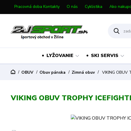
Pracovná doba Kontakty
O nás
Cyklistika
Ako nakupo
LYŽOVANIE
SKI SERVIS
OBUV
Obuv pánska
Zimná obuv
VIKING OBUV 
VIKING OBUV TROPHY ICEFIGH