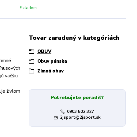
Skladom
Tovar zaradený v kategóriách
OBUV
zimné
Obuv pánska
mínusových
Zimná obuv
jú väčšiu
je živlom
Potrebujete poradiť?
0903 502 327
2jsport@2jsport.sk