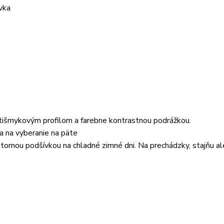
vka
išmykovým profilom a farebne kontrastnou podrážkou.
a na vyberanie na päte
útornou podšívkou na chladné zimné dni. Na prechádzky, stajňu a