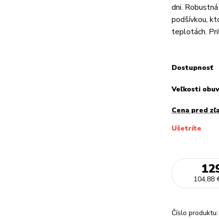
dni. Robustná
podšívkou, kto
teplotách. Pri
Dostupnosť
Veľkosti obu
Cena pred zľ
Ušetríte
12
104,88 
Číslo produktu: