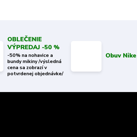
OBLEČENIE
VÝPREDAJ -50 %
Obuv Nike
-50% na nohavice a
bundy mikiny /výsledná
cena sa zobrazí v
potvrdenej objednávke/