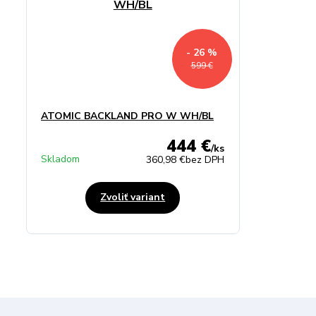
- 26 %
599 €
ATOMIC BACKLAND PRO W WH/BL
444 €
/
ks
Skladom
360,98 €
bez DPH
Zvoliť variant