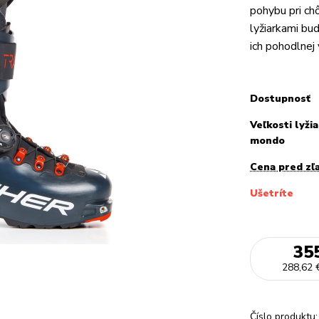
pohybu pri ch
lyžiarkami bud
ich pohodlnej 
Dostupnosť
Veľkosti lyžia
mondo
Cena pred zľ
Ušetríte
35
288,62 
Číslo produktu: