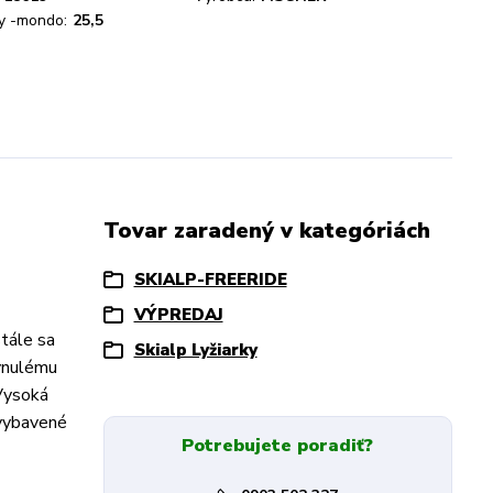
ky -mondo:
25,5
Tovar zaradený v kategóriách
SKIALP-FREERIDE
VÝPREDAJ
stále sa
Skialp Lyžiarky
lynulému
 Vysoká
 vybavené
Potrebujete poradiť?