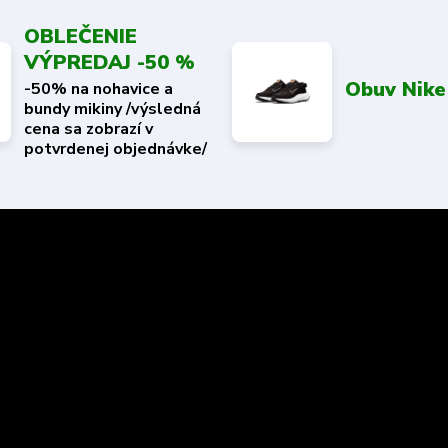
OBLEČENIE
VÝPREDAJ -50 %
Obuv Nike
-50% na nohavice a
bundy mikiny /výsledná
cena sa zobrazí v
potvrdenej objednávke/