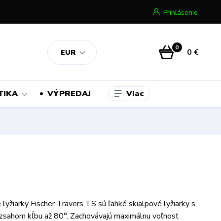
Prihlásenie
0
0 €
EUR
Viac
TIKA
VÝPREDAJ
é lyžiarky Fischer Travers TS sú ľahké skialpové lyžiarky s
zsahom kĺbu až 80°. Zachovávajú maximálnu voľnosť