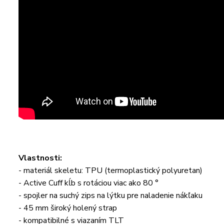
Vlastnosti:
- materiál skeletu: TPU (termoplastický polyuretan)
- Active Cuff kĺb s rotáciou viac ako 80 °
- spojler na suchý zips na lýtku pre naladenie nákľaku
- 45 mm široký holený strap
- kompatibilné s viazaním TLT