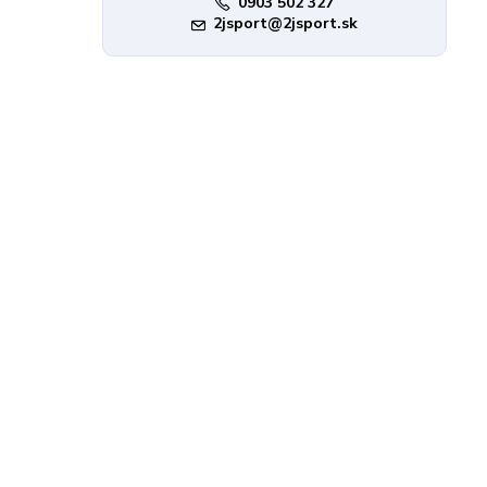
0903 502 327
2jsport@2jsport.sk