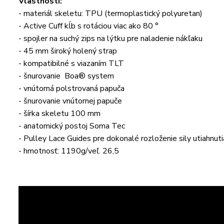
Vlastnosti:
- materiál skeletu: TPU (termoplastický polyuretan)
- Active Cuff kĺb s rotáciou viac ako 80 °
- spojler na suchý zips na lýtku pre naladenie nákľaku
- 45 mm široký holený strap
- kompatibilné s viazaním TLT
- šnurovanie Boa® system
- vnútorná polstrovaná papuča
- šnurovanie vnútornej papuče
- šírka skeletu 100 mm
- anatomický postoj Soma Tec
- Pulley Lace Guides pre dokonalé rozloženie sily utiahnu
- hmotnosť: 1190g/veľ. 26,5