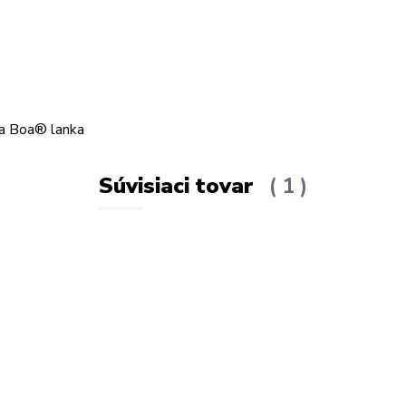
tia Boa® lanka
Súvisiaci tovar
1