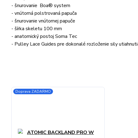
- šnurovanie Boa® system
- vnútorná polstrovaná papuča
- šnurovanie vnútornej papuče
- šírka skeletu 100 mm
- anatomický postoj Soma Tec
- Pulley Lace Guides pre dokonalé rozloženie sily utiahnu
Doprava ZADARMO