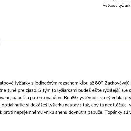
Veľkosti lyžiar
alpové lyžiarky s jedinečným rozsahom kĺbu až 80°. Zachovávajú
e tuhé pre zjazd. S týmito lyžiarkami budeš ešte rýchlejší, ale 
strovanej papuči a patentovanému Boa® systémou, ktorý vďaka p
otiahnutie si dokážeš lyžiarku nastaviť tak, aby ťa neotláčala.
tak proti nepríjemnému vniku snehu dovnútra papuče. Topánky sú