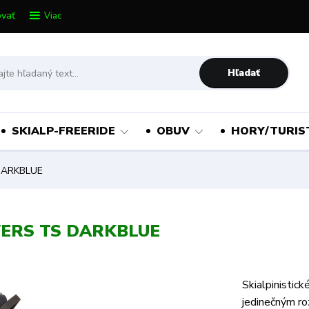
vať
Viac
Hľadať
SKIALP-FREERIDE
OBUV
HORY/TURIS
DARKBLUE
VERS TS DARKBLUE
Skialpinistick
jedinečným ro