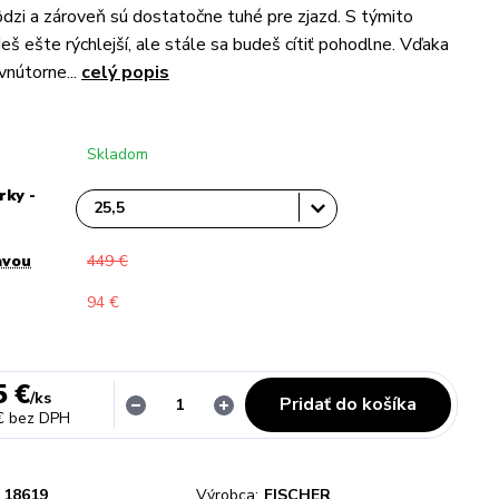
ôdzi a zároveň sú dostatočne tuhé pre zjazd. S týmito
eš ešte rýchlejší, ale stále sa budeš cítiť pohodlne. Vďaka
vnútorne...
celý popis
Skladom
rky -
avou
449 €
94 €
5 €
/
ks
Pridať do košíka
€
bez DPH
18619
Výrobca:
FISCHER