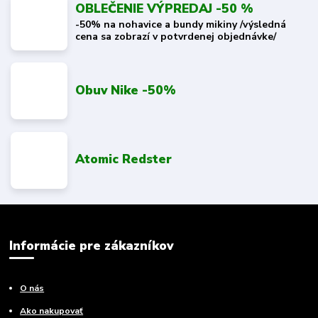
OBLEČENIE VÝPREDAJ -50 %
-50% na nohavice a bundy mikiny /výsledná
cena sa zobrazí v potvrdenej objednávke/
Obuv Nike -50%
Atomic Redster
Informácie pre zákazníkov
O nás
Ako nakupovať