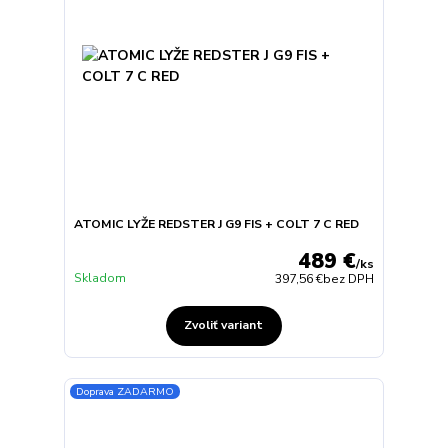
ATOMIC LYŽE REDSTER J G9 FIS + COLT 7 C RED
489 €
/
ks
Skladom
397,56 €
bez DPH
Zvoliť variant
Doprava ZADARMO