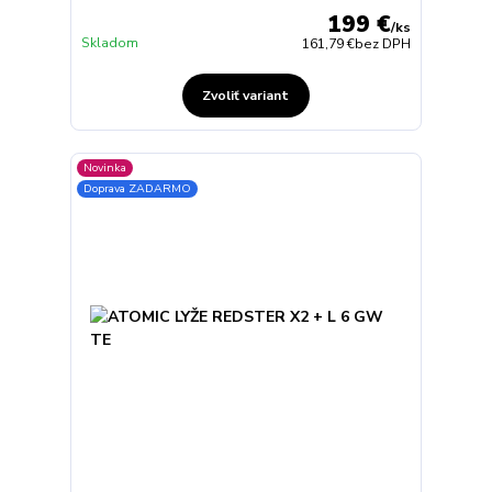
199 €
/
ks
Skladom
161,79 €
bez DPH
Zvoliť variant
Novinka
Doprava ZADARMO