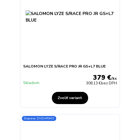
SALOMON LYZE S/RACE PRO JR GS+L7 BLUE
379 €
/
ks
Skladom
308,13 €
bez DPH
Zvoliť variant
Doprava ZADARMO