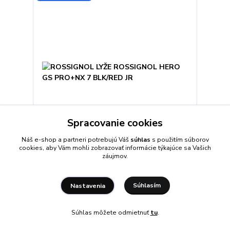
Spracovanie cookies
Náš e-shop a partneri potrebujú Váš
súhlas
s použitím súborov
cookies, aby Vám mohli zobrazovať informácie týkajúce sa Vašich
ROSSIGNOL LYŽE ROSSIGNOL HERO GS PRO+NX 7
záujmov.
BLK/RED JR
460 €
/
ks
Súhlasím
Nastavenia
Skladom
373,98 €
bez DPH
Súhlas môžete odmietnuť
tu
.
Zvoliť variant