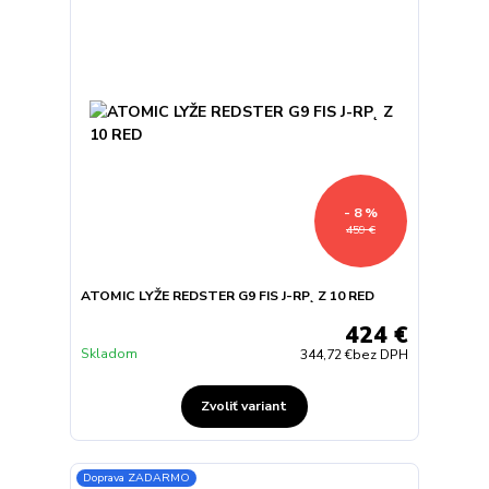
- 8 %
459 €
ATOMIC LYŽE REDSTER G9 FIS J-RP˛ Z 10 RED
424 €
Skladom
344,72 €
bez DPH
Zvoliť variant
Doprava ZADARMO