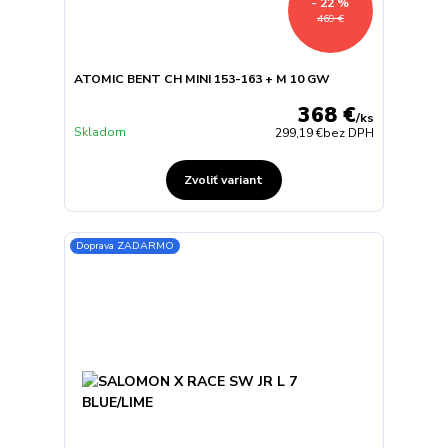
- 22 %
469 €
ATOMIC BENT CH MINI 153-163 + M 10 GW
368 €
/
ks
Skladom
299,19 €
bez DPH
Zvoliť variant
Doprava ZADARMO