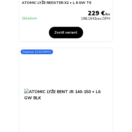
ATOMIC LYŽE REDSTER X2 + L 6 GW TE
229 €
/
ks
Skladom
186,18 €
bez DPH
Zvoliť variant
Doprava ZADARMO