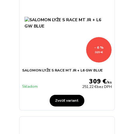
- 6 %
329 €
SALOMON LYŽE S RACE MT JR + L6 GW BLUE
309 €
/
ks
Skladom
251,22 €
bez DPH
Zvoliť variant