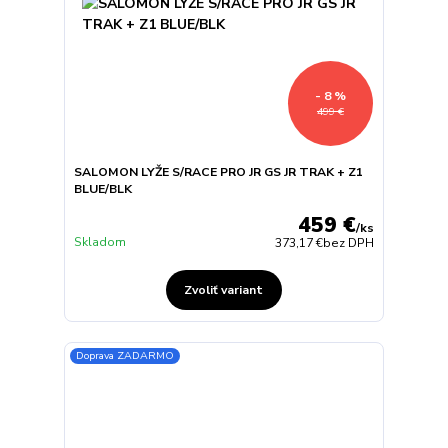
- 8 %
499 €
SALOMON LYŽE S/RACE PRO JR GS JR TRAK + Z1
BLUE/BLK
459 €
/
ks
Skladom
373,17 €
bez DPH
Zvoliť variant
Doprava ZADARMO