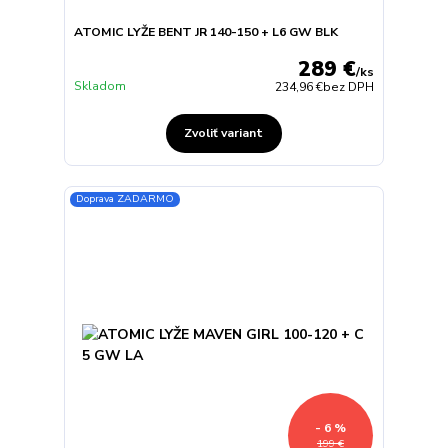
ATOMIC LYŽE BENT JR 140-150 + L6 GW BLK
289 €
/
ks
Skladom
234,96 €
bez DPH
Zvoliť variant
Doprava ZADARMO
- 6 %
199 €