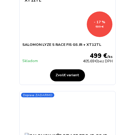
- 17 %
599 €
SALOMON LYZE S RACE FIS GS JR + XT12TL
499 €
/
ks
Skladom
405,69 €
bez DPH
Zvoliť variant
Doprava ZADARMO