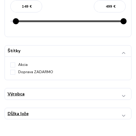
€
€
Štítky
Akcia
Doprava ZADARMO
Výrobca
Dĺžka lyže