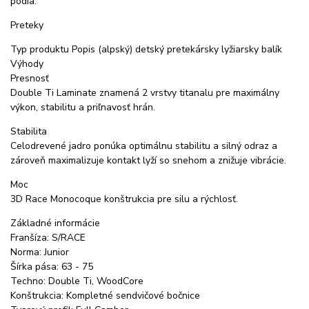
pódia.
Preteky
Typ produktu Popis (alpský) detský pretekársky lyžiarsky balík
Výhody
Presnosť
Double Ti Laminate znamená 2 vrstvy titanalu pre maximálny
výkon, stabilitu a priľnavosť hrán.
Stabilita
Celodrevené jadro ponúka optimálnu stabilitu a silný odraz a
zároveň maximalizuje kontakt lyží so snehom a znižuje vibrácie.
Moc
3D Race Monocoque konštrukcia pre silu a rýchlosť.
Základné informácie
Franšíza: S/RACE
Norma: Junior
Šírka pása: 63 - 75
Techno: Double Ti, WoodCore
Konštrukcia: Kompletné sendvičové bočnice