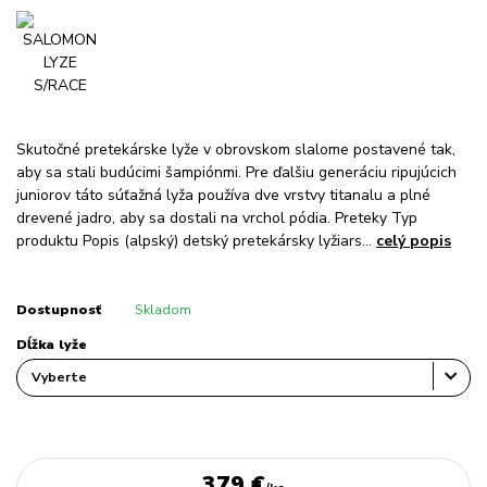
Skutočné pretekárske lyže v obrovskom slalome postavené tak,
aby sa stali budúcimi šampiónmi. Pre ďalšiu generáciu ripujúcich
juniorov táto súťažná lyža používa dve vrstvy titanalu a plné
drevené jadro, aby sa dostali na vrchol pódia. Preteky Typ
produktu Popis (alpský) detský pretekársky lyžiars...
celý popis
Dostupnosť
Skladom
Dĺžka lyže
379 €