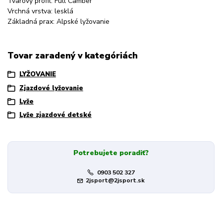
Tvarový profil: Full Camber
Vrchná vrstva: lesklá
Základná prax: Alpské lyžovanie
Tovar zaradený v kategóriách
LYŽOVANIE
Zjazdové lyžovanie
Lyže
Lyže zjazdové detské
Potrebujete poradiť?
0903 502 327
2jsport@2jsport.sk