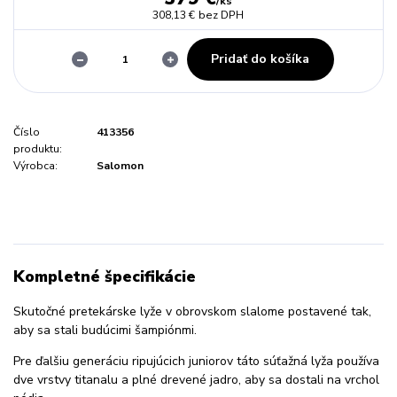
/
ks
308,13 €
bez DPH
Pridať do košíka
Číslo
413356
produktu:
Výrobca:
Salomon
Kompletné špecifikácie
Skutočné pretekárske lyže v obrovskom slalome postavené tak,
aby sa stali budúcimi šampiónmi.
Pre ďalšiu generáciu ripujúcich juniorov táto súťažná lyža používa
dve vrstvy titanalu a plné drevené jadro, aby sa dostali na vrchol