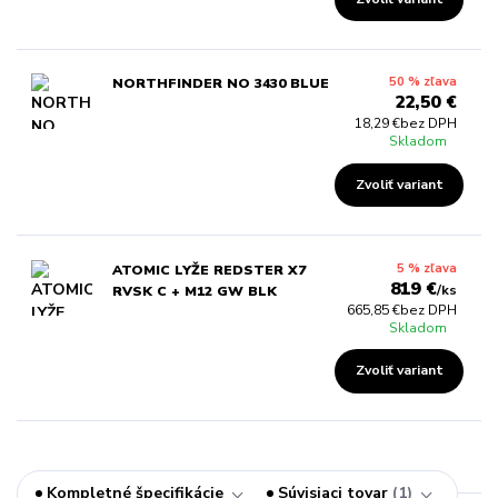
50 % zľava
NORTHFINDER NO 3430 BLUE
22,50 €
18,29 €
bez DPH
Skladom
Zvoliť variant
5 % zľava
ATOMIC LYŽE REDSTER X7
819 €
/
ks
RVSK C + M12 GW BLK
665,85 €
bez DPH
Skladom
Zvoliť variant
Kompletné špecifikácie
Súvisiaci tovar
1