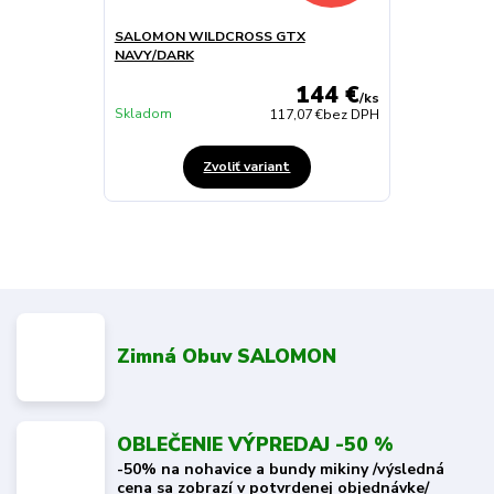
SALOMON WILDCROSS GTX
NAVY/DARK
144 €
/
ks
Skladom
117,07 €
bez DPH
Zvoliť variant
Zimná Obuv SALOMON
OBLEČENIE VÝPREDAJ -50 %
-50% na nohavice a bundy mikiny /výsledná
cena sa zobrazí v potvrdenej objednávke/