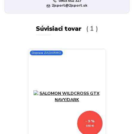
0903 502 327
2jsport@2jsport.sk
Súvisiaci tovar
1
Doprava ZADARMO
- 9 %
159 €