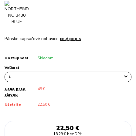
Pánske kapsačové nohavice
celý popis
Dostupnosť
Skladom
Veľkosť
Cena pred
45 €
zľavou
Ušetríte
22,50 €
22,50 €
18,29 €
bez DPH